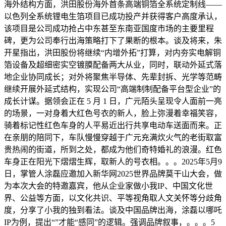
海外结构方面，洪田股份海外首条高端铜箔全系统定制线——
以色列全系统锂电生箔项目已成功投产并获得客户高度承认，
该项目是公司成功抢占中东甚至东南亚国度市场的主要里程
碑，更为公司奉行出海策略打下了果断的根本。谈及将来，朱
开星指出，洪田股份将继续“内增外拓”打算，对内夯实电解铜
箔设备及超细密实空镀膜配备两大从业，同时，联动外延式落
地企业协同成长；对外将聚焦半导体、先辈封拆、光学等范畴
继续开展外延式结构，实现公司“高端制制配备平台型企业”的
成长计谋。据领会正在 5 月 1 日，广元陌头呈现令人面前一亮
的场景，一对身着大红色号衣的新人，脸上弥漫着幸福笑容，
骑着标记性红色车身的人平易近出行共享电动车送面而来。正
在亲朋的陪同下，车队慢慢穿越于广元充满炊火气的老街取富
贵热闹的街道，所到之处，都成为他们奇特婚礼的浪漫。红色
车身正在阳光下熠熠生辉，取新人的号衣相。。。2025年5月9
日，掌管人涂磊应邀加入新华网2025世界品牌莫干山大会，做
为本次大会的特邀嘉宾，他从企业家做小我IP、中国文化世
界、公益等方面，以文化共识、平等视角取人文关怀等分歧角
度，分享了小我的独到看法。谈及中国品牌出海，涂磊以哪吒
IP为例，提出“”才能“感同”的逻辑。强调品牌叙事，。。。5