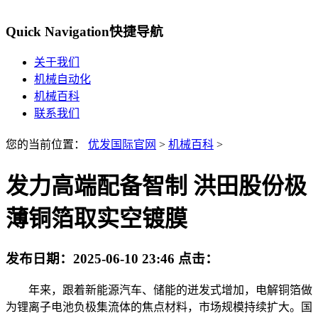
Quick Navigation
快捷导航
关于我们
机械自动化
机械百科
联系我们
您的当前位置：
优发国际官网
>
机械百科
>
发力高端配备智制 洪田股份极
薄铜箔取实空镀膜
发布日期：
2025-06-10 23:46
点击：
年来，跟着新能源汽车、储能的迸发式增加，电解铜箔做
为锂离子电池负极集流体的焦点材料，市场规模持续扩大。国