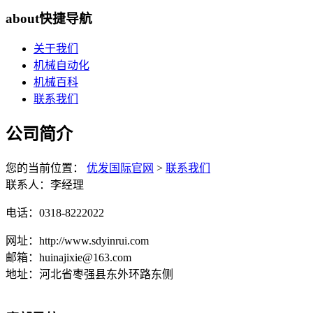
about
快捷导航
关于我们
机械自动化
机械百科
联系我们
公司简介
您的当前位置：
优发国际官网
>
联系我们
联系人：李经理
电话：0318-8222022
网址：http://www.sdyinrui.com
邮箱：huinajixie@163.com
地址：河北省枣强县东外环路东侧