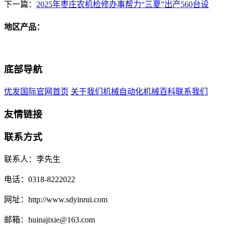
下一篇：
2025年枣庄农机检修办事帮力“三夏”出产560台设
地区产品：
底部导航
优发国际官网首页
关于我们
机械自动化
机械百科
联系我们
友情链接
联系方式
联系人：李先生
电话：0318-8222022
网址：http://www.sdyinrui.com
邮箱：huinajixie@163.com