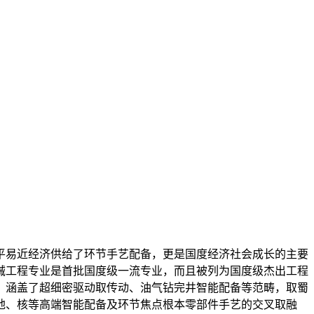
易近经济供给了环节手艺配备，更是国度经济社会成长的主要
械工程专业是首批国度级一流专业，而且被列为国度级杰出工程
，涵盖了超细密驱动取传动、油气钻完井智能配备等范畴，取蜀
地、核等高端智能配备及环节焦点根本零部件手艺的交叉取融