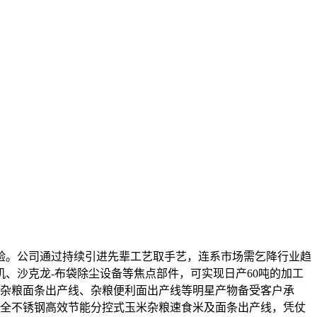
验。公司通过持续引进先辈工艺取手艺，连系市场需乞降行业趋
、沙克龙-布袋除尘设备等焦点部件，可实现日产60吨的加工
米杂粮面条出产线、杂粮便利面出产线等明星产物备受客户承
列全不锈钢高效节能分控式玉米杂粮速食米及面条出产线，凭仗