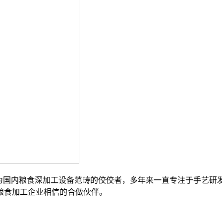
国内粮食深加工设备范畴的佼佼者，多年来一直专注于手艺研
粮食加工企业相信的合做伙伴。