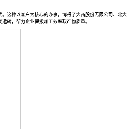
。这种以客户为核心的办事，博得了大商股份无限公司、北大
变运转，帮力企业提拔加工效率取产物质量。