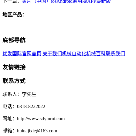
下一篇：
黄片（中国）iosAndroid通用版APP最新版
地区产品：
底部导航
优发国际官网首页
关于我们
机械自动化
机械百科
联系我们
友情链接
联系方式
联系人：李先生
电话：0318-8222022
网址：http://www.sdyinrui.com
邮箱：huinajixie@163.com