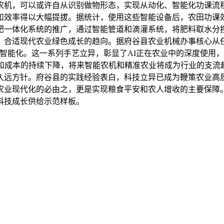
农机，可以或许自从识别做物形态，实现从动化、智能化功课流
效率得以大幅提拔。据统计，使用这些智能设备后，农田功课效率
肥一体化系统的推广，通过智能管道和滴灌系统，将肥料取水分
，合适现代农业绿色成长的趋向。据府谷县农业机械办事核心从
和智能化。这一系列手艺立异，彰显了AI正在农业中的深度使用
熟和成本的持续下降，将来智能农机和精准农业将成为行业的支流
久远方针。府谷县的实践经验表白，科技立异已成为鞭策农业高质
农业现代化的必由之，更是实现粮食平安和农人增收的主要保障
科技成长供给示范样板。