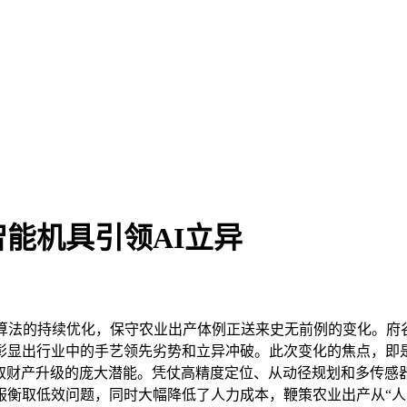
能机具引领AI立异
算法的持续优化，保守农业出产体例正送来史无前例的变化。府
彰显出行业中的手艺领先劣势和立异冲破。此次变化的焦点，即
合取财产升级的庞大潜能。凭仗高精度定位、从动径规划和多传
衡取低效问题，同时大幅降低了人力成本，鞭策农业出产从“人力