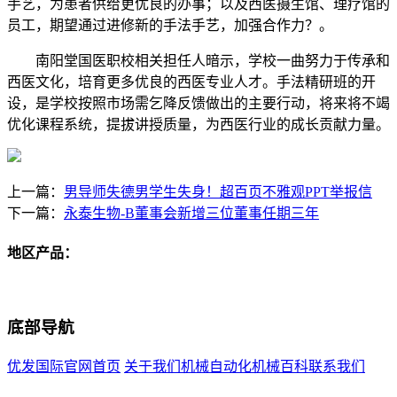
手艺，为患者供给更优良的办事；以及西医摄生馆、理疗馆的
员工，期望通过进修新的手法手艺，加强合作力？。
南阳堂国医职校相关担任人暗示，学校一曲努力于传承和
西医文化，培育更多优良的西医专业人才。手法精研班的开
设，是学校按照市场需乞降反馈做出的主要行动，将来将不竭
优化课程系统，提拔讲授质量，为西医行业的成长贡献力量。
上一篇：
男导师失德男学生失身！超百页不雅观PPT举报信
下一篇：
永泰生物-B董事会新增三位董事任期三年
地区产品：
底部导航
优发国际官网首页
关于我们
机械自动化
机械百科
联系我们