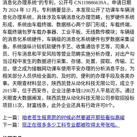
消息化办理系统”的专利，公开号 CN119886639A，申请日期
为 2024 年 12 月。专利摘要显示，本发现公开了功课车车辆消
息化办理系统，具体涉及车辆消息化办理范畴，包罗硬件系统
形成，系统由车载终端、数据核心两个部门形成；车载终端，
车载终端包罗车载办事器、工业平板、无线数传模块；车辆级
的消息化系统硬件，车辆级的消息化系统硬件包罗数据采集设
备。系统操纵计较机软硬件手艺、收集通信手艺等，司乘人
员、行车消息和平安风险等营业范畴实施分析办理，对出产勾
当过程中发生的数据进行采集、存储、处置、提取、传输、汇
总，使之成为接触网功课车使用平安办理的分析消息平台，为
相关部分人员供给全面的、及时的、便利的办理手段及各类办
事。天眼查材料显示，陕西凯登从动化科技无限公司，成立于
2015年，位于西安市，企业注册本钱1200万人平易近币。通过
天眼查大数据阐发，陕西凯登从动化科技无限公司参取招投标
项目11次，财富线条，此外企业还具有行政许可8个。
上一篇：
咱老苍生报意愿的时候必然要避开那些看似高峻
下一篇：
现正在很多多少工科专业都被吹得太夸张啦。