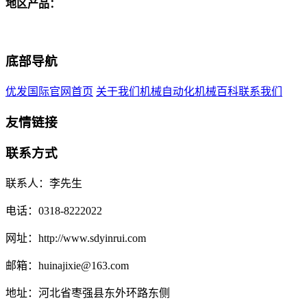
地区产品：
底部导航
优发国际官网首页
关于我们
机械自动化
机械百科
联系我们
友情链接
联系方式
联系人：李先生
电话：0318-8222022
网址：http://www.sdyinrui.com
邮箱：huinajixie@163.com
地址：河北省枣强县东外环路东侧