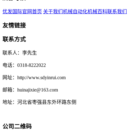
优发国际官网首页
关于我们
机械自动化
机械百科
联系我们
友情链接
联系方式
联系人：李先生
电话：0318-8222022
网址：http://www.sdyinrui.com
邮箱：huinajixie@163.com
地址：河北省枣强县东外环路东侧
公司二维码