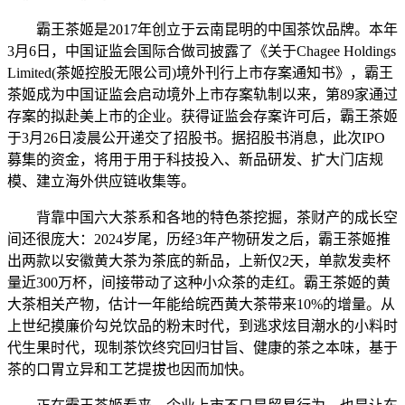
霸王茶姬是2017年创立于云南昆明的中国茶饮品牌。本年
3月6日，中国证监会国际合做司披露了《关于Chagee Holdings
Limited(茶姬控股无限公司)境外刊行上市存案通知书》，霸王
茶姬成为中国证监会启动境外上市存案轨制以来，第89家通过
存案的拟赴美上市的企业。获得证监会存案许可后，霸王茶姬
于3月26日凌晨公开递交了招股书。据招股书消息，此次IPO
募集的资金，将用于用于科技投入、新品研发、扩大门店规
模、建立海外供应链收集等。
背靠中国六大茶系和各地的特色茶挖掘，茶财产的成长空
间还很庞大：2024岁尾，历经3年产物研发之后，霸王茶姬推
出两款以安徽黄大茶为茶底的新品，上新仅2天，单款发卖杯
量近300万杯，间接带动了这种小众茶的走红。霸王茶姬的黄
大茶相关产物，估计一年能给皖西黄大茶带来10%的增量。从
上世纪摸廉价勾兑饮品的粉末时代，到逃求炫目潮水的小料时
代生果时代，现制茶饮终究回归甘旨、健康的茶之本味，基于
茶的口胃立异和工艺提拔也因而加快。