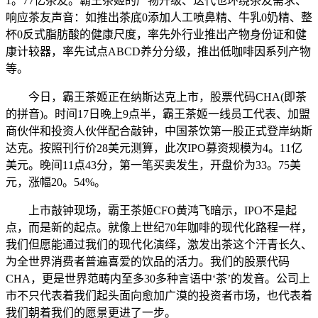
1。77亿茶友。霸王茶姬的产物升级、迭代也环绕茶友需求、
响应茶友声音：如推出茶底0添加人工喷鼻精、牛乳0奶精、整
杯0反式脂肪酸的健康尺度，率先外行业推出产物身份证和健
康计较器，率先试点ABCD养分分级，推出低咖啡因系列产物
等。
今日，霸王茶姬正在纳斯达克上市，股票代码CHA(即茶
的拼音)。时间17日晚上9点半，霸王茶姬一线员工代表、加盟
商伙伴和投资人伙伴配合敲钟，中国茶饮第一股正式登岸纳斯
达克。按照刊行价28美元测算，此次IPO募资规模为4。11亿
美元。晚间11点43分，第一笔买卖发生，开盘价为33。75美
元，涨幅20。54%。
上市敲钟现场，霸王茶姬CFO黄鸿飞暗示，IPO不是起
点，而是新的起点。就像上世纪70年咖啡的现代化路程一样，
我们但愿能通过我们的现代化演绎，激发出茶这个汗青长久、
为全世界消费者普遍喜爱的饮品的活力。我们的股票代码
CHA，更是世界范畴内至多30多种言语中‘茶’的发音。公司上
市不只代表着我们起头面向愈加广漠的投资者市场，也代表着
我们朝着我们的愿景更进了一步。