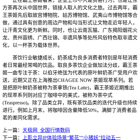
正在霸王茶姬看来，企业上市不只是贸易行为，也是让东
方茶再次从中国世界，链接人取人的文化之旅。过去两年，霸
王茶姬先后取故宫博物院、姑苏博物馆、武夷山市博物馆等合
做，通过具有创意的周边产物和勾当形式让文物走近年轻人，
让汗青文化更为新鲜。同时，也让云南瓦猫、广东揭阳烟花火
龙、贵州苗绣、广西壮锦、非遗风筝等处所风俗特色取非遗文
化，以一杯茶为载体世界。
茶饮行业敏捷成长，奶茶成为良多消费者特别是年轻消费
者日常最经常喝的饮品。取良多茶饮企业做加法分歧，霸王茶
姬一曲专注于茶：以伯牙绝弦为代表的原叶鲜奶茶广受用户欢
送，近期又正在上海推出CHAGEE NOW 茶姬现萃系列。若
是把原叶鲜奶茶被称为茶拿铁(Tea Latte)，霸王茶姬近期推出
的现萃系列则对应了咖啡中的美式，被称为茶中式
(Teaspresso)。除了品类立异，既有茶饮品类的迭代升级也持续
进行。例如上月末，将咖啡因含量降低50%，满脚了消费者品
茗的差同化需求。
上一篇：
天极网_全国行情数码
下一篇：
上影立异IP体验场景“繁花”“小猪妖”拉动五一