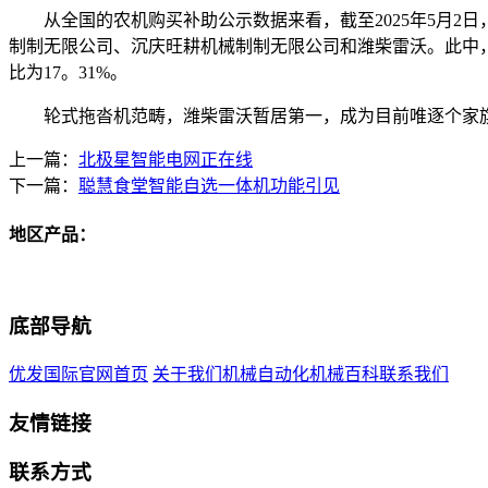
从全国的农机购买补助公示数据来看，截至2025年5月2日，2
制制无限公司、沉庆旺耕机械制制无限公司和潍柴雷沃。此中，第二
比为17。31%。
轮式拖沓机范畴，潍柴雷沃暂居第一，成为目前唯逐个家旗
上一篇：
北极星智能电网正在线
下一篇：
聪慧食堂智能自选一体机功能引见
地区产品：
底部导航
优发国际官网首页
关于我们
机械自动化
机械百科
联系我们
友情链接
联系方式