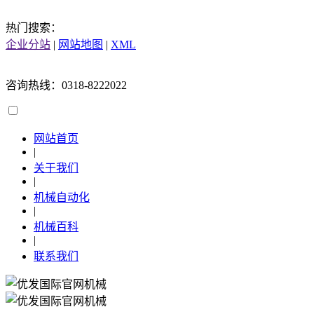
热门搜索：
企业分站
|
网站地图
|
XML
咨询热线：0318-8222022
网站首页
|
关于我们
|
机械自动化
|
机械百科
|
联系我们