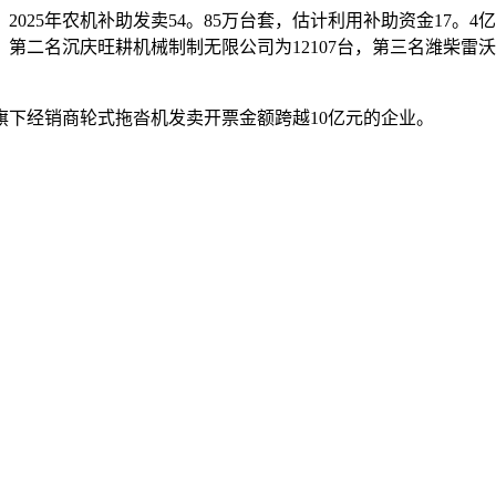
025年农机补助发卖54。85万台套，估计利用补助资金17。4
名沉庆旺耕机械制制无限公司为12107台，第三名潍柴雷沃为10
下经销商轮式拖沓机发卖开票金额跨越10亿元的企业。