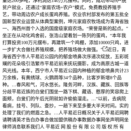
量达200多吨，净利润达140万元摆布。同时，成功带动9户脱
贫户就业，还通过“家庭农场+农户”模式，免费教授养殖手
艺，带动周边农户成长蛋鸡养殖。农业农村部发布的第五批全
国新型农业运营从体典型案例，坤元家庭农牧场成为青海省独
一、海西州首个入选的国度级家庭农场。“荣誉是新的起点。”
坐正在从动化鸡舍前，张浩山望着划一陈列的蛋鸡，“本年我
打算投资100万元摆布，再建筑一个鸡棚，添加10000只鸡，进
一步扩大合做社养殖规模，把养殖场做大做强。”
近日，青
海省西宁市人平易近公园内的郁金喷鼻次序递次绽放，五彩斑
斓的花朵吸引浩繁市平易近前来抚玩摄影，成为高原古城一道
风光线。本年，西宁市人平易近公园内种植的郁金喷鼻共计23
万余株，有黄绣球、火鹦鹉等34个品种，比客岁新增8个品
种。…春风和气，河水悠长。隆务河畔，汉族、藏族、回族等
分歧平易近族的白叟们围坐一路下棋、藏语、憨厚的笑容爬上
面颊，白叟们的午后光阴就如许偷偷溜走。…“以前，去病院
看病，挂号、列队、查抄，一趟下来至多要大半天时间。实的
处理了我们的燃眉之急。…人平易近日概况关于人平易近网聘
请聘请英才告白办事合做加盟供稿办事数据办事网坐声明网坐
律师消息联系我们人 平易近 网 股 份 有 限 公 司 版 权 所 有