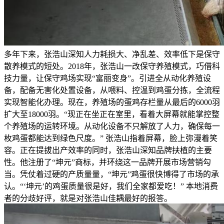
多年下来，张浩山深知人力耗损大、净乱差、效率低下是保守
散养模式的短处。2018年，张浩山一改保守养殖模式，巧借科
技力量，让保守鸡场实现“富丽变身”。引进全从动化养殖设
备，配备无害化处置设备，从喂料、控温到鸡蛋分拣，全流程
实现智能化办理。现在，养殖场的蛋鸡存栏量从最后的6000羽
扩大至18000羽。“现正在坐正在室里，看着大屏幕就能掌控整
个养殖场的运转环境。从动化设备不只解放了人力，确保每一
枚鸡蛋都能达到绿色尺度。” 张浩山指着屏幕，脸上弥漫着笑
容。正在提拔出产效率的同时，张浩山深知品牌扶植的主要
性。他注册了“坤元”商标，并环绕这一品牌开展市场营销勾
当。凭仗着过硬的产质量量，“坤元”鸡蛋很快博得了市场的承
认。“‘坤元’的鸡蛋质量很是好，我们全家都爱吃！” 本地消费
者的分歧好评，就是对张浩山佳耦最好的报答。