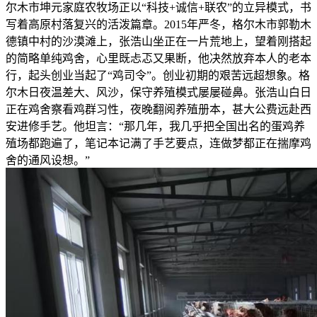
尔木市坤元家庭农牧场正以“科技+诚信+联农”的立异模式，书
写着高原村落复兴的活泼篇章。2015年严冬，格尔木市郭勒木
德镇中村的沙漠滩上，张浩山坐正在一片荒地上，望着刚搭起
的简略单纯鸡舍，心里既忐忑又果断，他决然放弃本人的老本
行，起头创业当起了“鸡司令”。创业初期的艰苦远超想象。格
尔木日夜温差大、风沙，保守养殖模式屡屡碰鼻。张浩山白日
正在鸡舍察看鸡群习性，夜晚翻阅养殖册本，甚大公费远赴西
安进修手艺。他坦言：“那几年，我几乎把全国出名的蛋鸡养
殖场都跑遍了，笔记本记满了手艺要点，连做梦都正在揣摩鸡
舍的通风设想。”