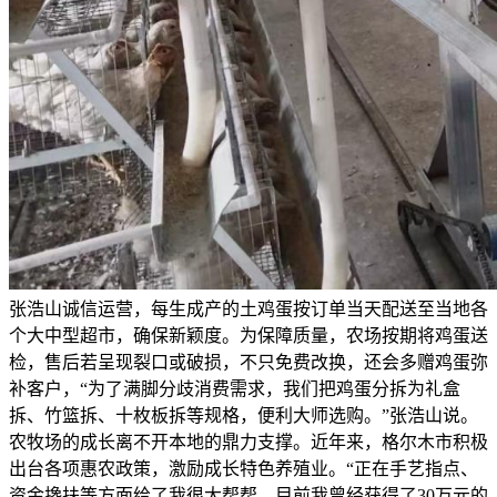
张浩山诚信运营，每生成产的土鸡蛋按订单当天配送至当地各
个大中型超市，确保新颖度。为保障质量，农场按期将鸡蛋送
检，售后若呈现裂口或破损，不只免费改换，还会多赠鸡蛋弥
补客户，“为了满脚分歧消费需求，我们把鸡蛋分拆为礼盒
拆、竹篮拆、十枚板拆等规格，便利大师选购。”张浩山说。
农牧场的成长离不开本地的鼎力支撑。近年来，格尔木市积极
出台各项惠农政策，激励成长特色养殖业。“正在手艺指点、
资金搀扶等方面给了我很大帮帮，目前我曾经获得了30万元的