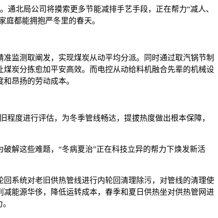
章。通北局公司将摸索更多节能减排手艺手段，正在帮力“减人、
个家庭都能拥抱严冬里的春天。
准监测取阐发，实现煤炭从动平均分派。同时通过取汽锅节制
让煤炭分拣愈加平安高效。而电控从动给料机融合先辈的机械设
度和昂扬的劳动成本。
旧程度进行评估，为冬季管线畅达，提拔热度做出根本保障，
破解这些难题，“冬病夏治”正在科技立异的帮力下焕发新活
回系统对老旧供热管线进行内轮回清理除污，对管线的清理使
削减能源华侈，降低运转成本，春季和夏日供热坐对供热管网进
力。