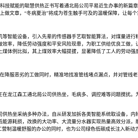
”，科技赋能的聪慧供热正书写着通北局公司平易近生办事的新篇
上做文章，“冬病夏治”将成为苍生触手可及的温暖保障，让每
等智能设备，引入先辈的传感器手艺取智能算法，对煤量进行精
做效率，降低劳动强度和平安风险现患，为职工供给优良工做，
上煤体例比拟，其上煤效率大幅提拔，显著降低了工人的劳动强
降服恶劣的工做同时，精准地找准管线堵点漏点，并对管线老
龙江森工通北局公司供热坐，毛病多、调控难等问题搅扰。为
供热坐采纳多种办法，自从研发加拆各类智能系统取设备，内轮
低能源耗损，改换的大功率、大流量分水器实现热量高效分派，
工营制温暖舒服的办公的同时，也为公司绿色低碳成长注入新动