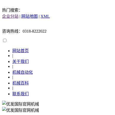
热门搜索：
企业分站
|
网站地图
|
XML
咨询热线：0318-8222022
网站首页
|
关于我们
|
机械自动化
|
机械百科
|
联系我们