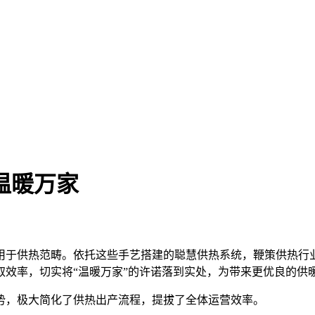
温暖万家
供热范畴。依托这些手艺搭建的聪慧供热系统，鞭策供热行业实
效率，切实将“温暖万家”的许诺落到实处，为带来更优良的供暖
，极大简化了供热出产流程，提拔了全体运营效率。