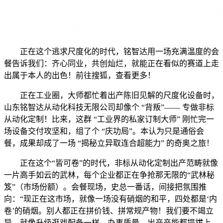
正在这个逃求尺度化的时代，铭智达用一场充满温度的会
餐告诉我们：齐心同业，共创灿烂，就能正在看似的赛道上走
出属于本人的出色！前往搜狐，查看更多！
正在工业圈，大师都忙着出产陈旧见解的尺度化设备时，
山东铭智达从动化科技无限公司却像个 “背叛”—— 专做非标
从动化定制！比来，这群 “工业界的私家订制大师” 刚忙完一
场设备交付攻坚和，组了个 “庆功局”。本认为只是通俗会
餐，成果却成了一场 “揭秘立异取连合超能力” 的奇奥之旅！
正在这个“皆可卷”的时代，非标从动化定制出产范畴就像
一片高手如云的武林，每个企业都正在争抢那无限的“武林秘
笈”（市场份额）。会餐现场，史总一番话，间接把氛围推
向：“现正在这市场，就像一场没有硝烟的和平，四处都是‘内
卷’的硝烟。别人都正在拼价钱、拼常规产物！我们要不竭立
异，就像升级逛戏配备一样，办事质量、出产产能都提拔上