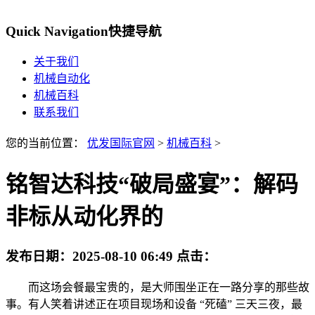
Quick Navigation
快捷导航
关于我们
机械自动化
机械百科
联系我们
您的当前位置：
优发国际官网
>
机械百科
>
铭智达科技“破局盛宴”：解码
非标从动化界的
发布日期：
2025-08-10 06:49
点击：
而这场会餐最宝贵的，是大师围坐正在一路分享的那些故
事。有人笑着讲述正在项目现场和设备 “死磕” 三天三夜，最