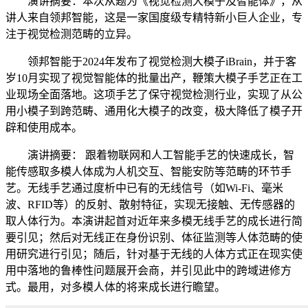
演讲摘要：本次从题为《视觉检测大模子及智能体》，从
讲人来自领邦智能，这是一家国度级专精特新小巨人企业，专
注于视觉检测范畴的立异。
领邦智能于2024年发布了视觉检测大模子iBrain，并于客
岁10月实现了视觉智能体的批量出产，鞭策大模子手艺正在工
业现场全面落地。这项手艺了保守视觉检测行业，实现了从公
用小模子到跨范畴、通用化大模子的改变，极大降低了模子开
辟和使用成本。
演讲摘要： 跟着物联网和人工智能手艺的快速成长，智
能传感取多模人体成为人机交互、智能安防等范畴的环节手
艺。无线手艺通过度析中已有的无线信号（如Wi-Fi、毫米
波、RFID等）的反射、散射特征，实现无接触、无传感器的
取人体行为。本演讲起首对近年来多模无线手艺的成长进行简
要引见；然后对无线正在身份识别、体征监测等人体范畴的使
用研究进行引见；随后，针对基于无线的人体方式正在现实使
用中落地的鲁棒性问题展开会商，并引见此中的跨域进修方
式。最用，对多模人体的将来成长进行瞻望。