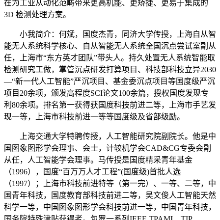
在为工业从动化范畴带来更高机能、更矫捷、更易于集成的
3D 检测处理方案。
小我简介：何斌，国度杰青，同济大学传授，上海自从智
能无人系统科学核心、自从智能无人系统全国沉点尝试室副从
任，上海市“东方英才团队”带头人。持久处置无人系统智能取
检测研究工做，掌管沉点研发打算项目、科技部科技立异2030
—“新一代人工智能”严沉项目、基金委沉点项目等国度级严沉
项目20余项，颁发高程度SCI论文100余篇，授权国度发现专
利80余项。排名第一获得获国度科技前进二等，上海市手艺发
现一等，上海市科技前进一等等国度级及省部级励。
上海交通大学特聘传授，人工智能研究院副院长。他是中
国图象图形学会理事、会士，计较机学会CAD&CG专委会副
从任，人工智能学会理事。马传授是国度精采青年基金
（1996），国度“百万万人才工程”(国度级)首批人选
（1997）；上海市科技前进特等（第一完）、一等、二等，中
国青年科技，国度教育部科技前进二等，吴文俊人工智能天然
科学一等，中国图象图形学会科技前进一等，中国青年科技，
国务院特殊津贴获得者。包罗一系列IEEE TPAMI、TIP、