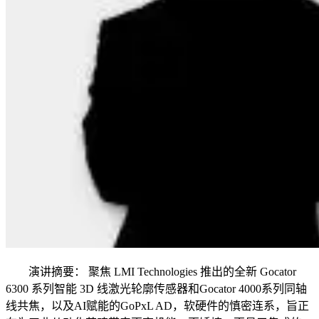
演讲摘要： 聚焦 LMI Technologies 推出的全新 Gocator
6300 系列智能 3D 线激光轮廓传感器和Gocator 4000系列同轴
线共焦，以及AI赋能的GoPxL AD，软硬件的慎密连系，旨正