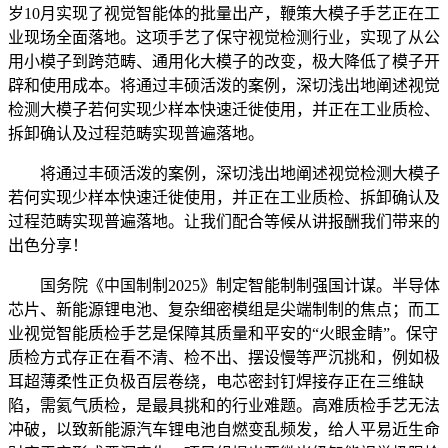
岁10月实现了视觉智能体的批量出产，鞭策大模子手艺正在工
业现场全面落地。这项手艺了保守视觉检测行业，实现了从公
用小模子到跨范畴、通用化大模子的改变，极大降低了模子开
辟和使用成本。将通过丰硕活泼的案例，深切浅出地阐述视觉
检测大模子若何实现少样本快速迁徙使用，并正在工业质检、
拆卸确认及过程范畴实现普遍落地。
将通过丰硕活泼的案例，深切浅出地阐述视觉检测大模子
若何实现少样本快速迁徙使用，并正在工业质检、拆卸确认及
过程范畴实现普遍落地。让我们配合等候从讲报酬我们带来的
出色分享！
国务院《中国制制2025》制定智能制制强国计谋。半导体
芯片、新能源锂电池、复杂细密模组是尖端制制的焦点；而工
业视觉智能质检手艺是保障其质量和平安的“火眼金睛”。保守
质检方式存正在看不清、检不出、摆设慢等严沉挑和，例如极
耳超薄柔性正负极百层卷绕，电芯密封钉焊接存正在三维缺
陷，需氦气质检，是最具挑和的行业难题。高难质检手艺无法
冲破，以致新能源汽车锂电池自燃变乱频发，给人平易近生命