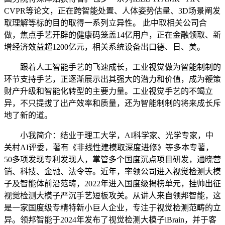
CVPR等论文，正在跨智能处置、人体姿势估量、3D场景阐发
取理解等标的目的取得一系列立异性。 此中取相关公司合
做，焦点手艺开辟的健康码笼盖14亿用户，正在金融领取、新
增经济效益超1200亿元，相关系统设备出口德、日、美。
跟着人工智能手艺的飞速成长，工业视觉做为智能制制的
环节支持手艺，正逐渐展示出其强大的潜力和价值，成为鞭策
财产升级和智能化转型的主要力量。工业视觉手艺的不竭立
异，不只提拔了出产效率和质量，还为智能制制的将来成长斥
地了新的道。
小我简介：结业于理工大学，AI科学家、光学专家，中
关村AI评委，著有《非线性建模取深度进修》等多本专著，
50多项发现专利发现人，掌管多个国度沉点项目研发，通晓营
销、科技、金融、法令等。近年，率领公司进入视觉检测大模
子及智能体前沿范畴，2022年进入国度级揭榜单元，挂帅出征
视觉检测大模子严沉手艺短板攻关。从讲人来自领邦智能，这
是一家国度级专精特新小巨人企业，专注于视觉检测范畴的立
异。领邦智能于2024年发布了视觉检测大模子iBrain，并于客