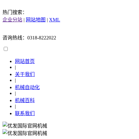
热门搜索：
企业分站
|
网站地图
|
XML
咨询热线：0318-8222022
网站首页
|
关于我们
|
机械自动化
|
机械百科
|
联系我们