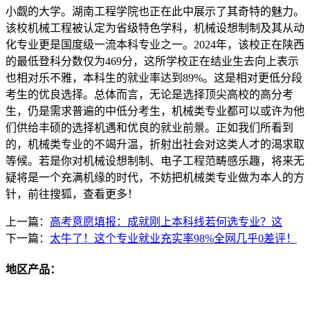
小觑的大学。湖南工程学院也正在此中展示了其奇特的魅力。
该校机械工程被认定为省级特色学科，机械设想制制及其从动
化专业更是国度级一流本科专业之一。2024年，该校正在陕西
的最低登科分数仅为469分，这所学校正在结业生去向上表示
也相对乐不雅，本科生的就业率达到89%。这是相对更低分段
考生的优良选择。总体而言，无论是选择顶尖高校的高分考
生，仍是需求普遍的中低分考生，机械类专业都可以或许为他
们供给丰硕的选择机遇和优良的就业前景。正如我们所看到
的，机械类专业的不竭升温，折射出社会对这类人才的渴求取
等候。若是你对机械设想制制、电子工程范畴感乐趣，将来无
疑将是一个充满机缘的时代，不妨把机械类专业做为本人的方
针，前往搜狐，查看更多！
上一篇：
高考意愿填报：成就刚上本科线若何选专业？这
下一篇：
太牛了！这个专业就业充实率98%全网几乎0差评！
地区产品：