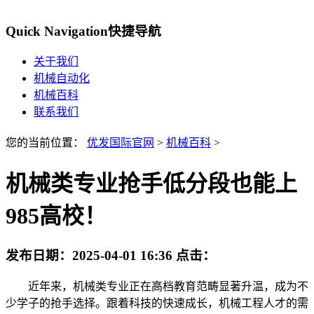
Quick Navigation
快捷导航
关于我们
机械自动化
机械百科
联系我们
您的当前位置：
优发国际官网
>
机械百科
>
机械类专业抢手低分段也能上
985高校！
发布日期：
2025-04-01 16:36
点击：
近年来，机械类专业正在高档教育范畴显著升温，成为不
少学子的抢手选择。跟着科技的快速成长，机械工程人才的需