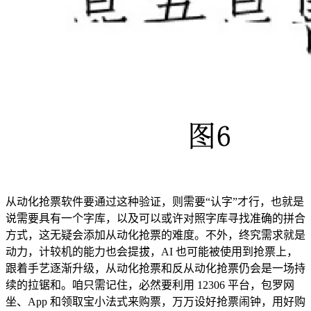
从动化抢票软件要通过这种验证，则需要“认字”才行，也就是
说需要具有一个字库，以及可以或许对照字库寻找准确的拼合
方式，这无疑会添加从动化抢票的难度。不外，终究需求就是
动力，计较机的能力也会提拔，AI 也可能被使用到抢票上，
跟着手艺逐渐升级，从动化抢票和反从动化抢票仍会是一场持
续的拉锯和。咱只需记住，必然要利用 12306 平台，包罗网
坐、App 和领取宝小法式来购票，万万设好抢票闹钟，用好购