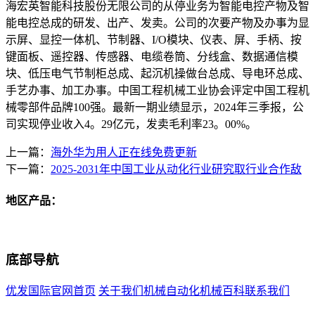
海宏英智能科技股份无限公司的从停业务为智能电控产物及智
能电控总成的研发、出产、发卖。公司的次要产物及办事为显
示屏、显控一体机、节制器、I/O模块、仪表、屏、手柄、按
键面板、遥控器、传感器、电缆卷筒、分线盒、数据通信模
块、低压电气节制柜总成、起沉机操做台总成、导电环总成、
手艺办事、加工办事。中国工程机械工业协会评定中国工程机
械零部件品牌100强。最新一期业绩显示，2024年三季报，公
司实现停业收入4。29亿元，发卖毛利率23。00%。
上一篇：
海外华为用人正在线免费更新
下一篇：
2025-2031年中国工业从动化行业研究取行业合作敌
地区产品：
底部导航
优发国际官网首页
关于我们
机械自动化
机械百科
联系我们