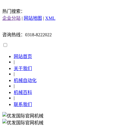
热门搜索：
企业分站
|
网站地图
|
XML
咨询热线：0318-8222022
网站首页
|
关于我们
|
机械自动化
|
机械百科
|
联系我们