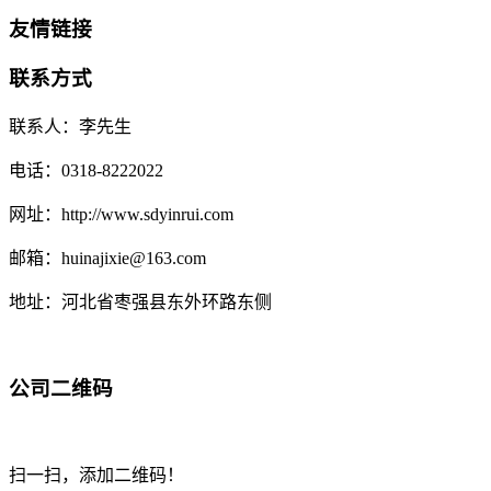
友情链接
联系方式
联系人：李先生
电话：0318-8222022
网址：http://www.sdyinrui.com
邮箱：huinajixie@163.com
地址：河北省枣强县东外环路东侧
公司二维码
扫一扫，添加二维码！