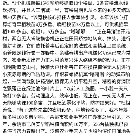
断。“1个机械臂每15秒就能够抓取10个秧盘，2条育秧流水线
盘摆布，并且人工削减一半，育秧周期也从本来的40多天缩短
到30天摆布。”该育秧核心担任人余军林引见，本年该核心打
算培育早稻秧苗4万多盘、晚稻秧苗38万盘以上，可供机插早
稻1000多亩、晚稻1。5万多亩。“嘟嘟嘟……”正在马渚镇开元
村，两台无人驾驶拖沓机正正在田间矫捷地转弯、掉头，进行
翻耕功课。它们依托着事后设定好的法式和高精度卫星系统，
沿着既定线行驶于郊野中。余姚春耕出产机械化功课已成为常
态，农业新质出产力正为村落复兴注入络绎不绝的动力。正在
阳明街道芝山村，种粮大户杜祖善正正在操控植保无人机进行
小麦赤霉病的飞防功课。伴跟着螺旋机翼“嗡嗡嗡”的动弹声响
起，一架满载防护药剂的植保无人机平稳升空，精密的雾滴随
之飘落正在绿油油的叶片上。“以前人工施肥，一小我一天只
能打10多亩，劳动强度大、效率也低。现正在，一架无人机一
天能够功课100多亩，并且喷洒雾化平均，防护结果好。”杜祖
善说，“有了这些先辈的农机设备，种地轻松多了，我本年筹
算多种100多亩早稻。”余姚市农业手艺推广办事总坐引见，本
年，余姚市已落实早稻种植面积约10万亩，556台插秧机已预
备停当帮力春耕出产。泛博农业手艺人员也纷纷深切田间地头