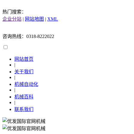
热门搜索：
企业分站
|
网站地图
|
XML
咨询热线：0318-8222022
网站首页
|
关于我们
|
机械自动化
|
机械百科
|
联系我们