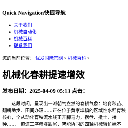
Quick Navigation
快捷导航
关于我们
机械自动化
机械百科
联系我们
您的当前位置：
优发国际官网
>
机械百科
>
机械化春耕提速增效
发布日期：
2025-04-09 05:13
点击：
这段时间，呈现出一派朝气盎然的春耕气象：培育秧苗、
翻耕地步、田间办理……正在位于黄家埠镇的区域性水稻育秧
核心，全从动化育秧流水线正开脚马力，摆盘、撒土、播
种……一道道工序精准跟尾，智能协同的四轴机械臂忙碌不