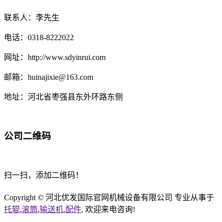
联系人：李先生
电话：0318-8222022
网址：http://www.sdyinrui.com
邮箱：huinajixie@163.com
地址：河北省枣强县东外环路东侧
公司二维码
扫一扫，添加二维码！
Copyright © 河北优发国际官网机械设备有限公司 专业从事于
托辊
,
滚筒
,
输送机
,
配件
, 欢迎来电咨询!