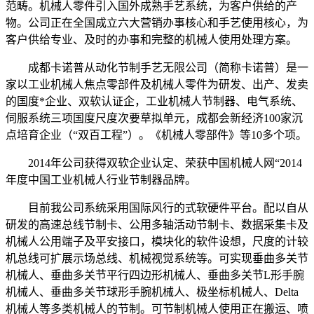
范畴。机械人零件引入国外成熟手艺系统，为客户供给的产
物。公司正在全国成立六大营销办事核心和手艺使用核心，为
客户供给专业、及时的办事和完整的机械人使用处理方案。
成都卡诺普从动化节制手艺无限公司（简称卡诺普）是一
家以工业机械人焦点零部件及机械人零件为研发、出产、发卖
的国度*企业、双软认证企，工业机械人节制器、电气系统、
伺服系统三项国度尺度次要草拟单元，成都会新经济100家沉
点培育企业（“双百工程”）。《机械人零部件》等10多个项。
2014年公司获得双软企业认定、荣获中国机械人网“2014
年度中国工业机械人行业节制器品牌。
目前我公司系统采用国际风行的式软硬件平台。配以自从
研发的高速总线节制卡、公用多轴活动节制卡、数据采集卡及
机械人公用端子及平安接口，模块化的软件设想，尺度的计较
机总线可扩展示场总线、机械视觉系统等。可实现垂曲多关节
机械人、垂曲多关节平行四边形机械人、垂曲多关节L形手腕
机械人、垂曲多关节球形手腕机械人、极坐标机械人、Delta
机械人等多类机械人的节制。可节制机械人使用正在搬运、喷