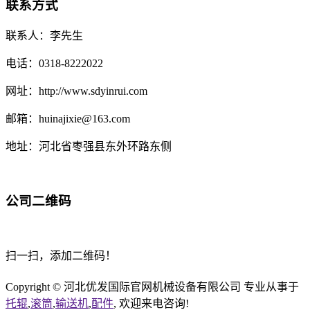
联系方式
联系人：李先生
电话：0318-8222022
网址：http://www.sdyinrui.com
邮箱：huinajixie@163.com
地址：河北省枣强县东外环路东侧
公司二维码
扫一扫，添加二维码！
Copyright © 河北优发国际官网机械设备有限公司 专业从事于
托辊
,
滚筒
,
输送机
,
配件
, 欢迎来电咨询!