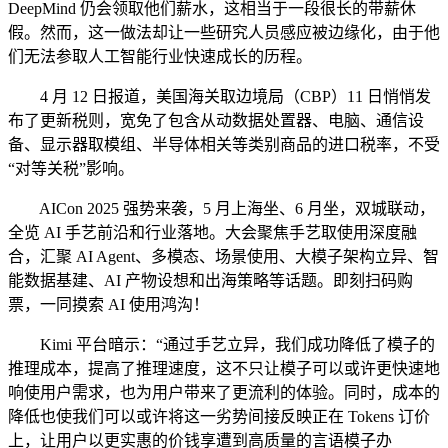
DeepMind 仍会领取他们薪水，这相当于一段很长的带薪休
假。然而，这一做法却让一些研究人员感应被边缘化，由于他
们无法参取人工智能行业快速成长的历程。
4 月 12 日报道，美国海关取边境局（CBP）11 日悄悄发
布了更新税则，宽免了包含从动数据处置器、电脑、通信设
备、显示器取模组、半导体相关等类别商品的进口税率，不受
“对等关税”影响。
AICon 2025 强势来袭，5 月上海坐、6 月坐，双城联动，
全览 AI 手艺前沿和行业落地。大会聚焦手艺取使用深度融
合，汇聚 AI Agent、多模态、场景使用、大模子架构立异、智
能数据基建、AI 产物设想和出海策略等话题。即刻扫码购
票，一同摸索 AI 使用鸿沟！
Kimi 平台暗示：“通过手艺立异，我们成功降低了模子的
推理成本，提高了推理速度，这不只让模子可以或许更快速地
响使用户需求，也为用户带来了更流利的体验。同时，成本的
降低也使我们可以或许将这一劣势间接反映正在 Tokens 订价
上，让用户以更实惠的价钱享遭到高质量的言语模子办