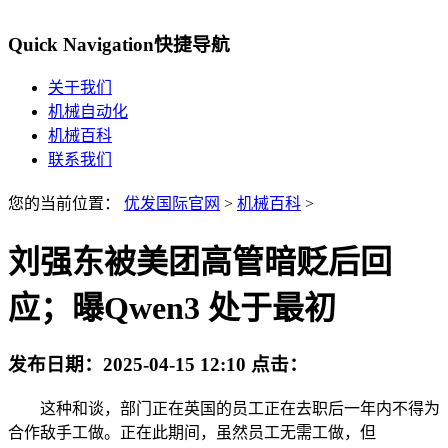
Quick Navigation
快捷导航
关于我们
机械自动化
机械百科
联系我们
您的当前位置：
优发国际官网
>
机械百科
>
刘强东被美团高管暗贬后回
应；曝Qwen3 处于最初
发布日期：
2025-04-15 12:10
点击：
这种和谈，部门正在英国的员工正在去职后一年内不得为
合作敌手工做。正在此期间，虽然员工无需工做，但