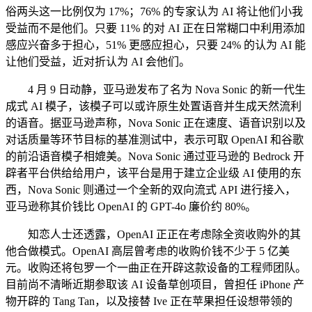
俗两头这一比例仅为 17%；76% 的专家认为 AI 将让他们小我
受益而不是他们。只要 11% 的对 AI 正在日常糊口中利用添加
感应兴奋多于担心，51% 更感应担心，只要 24% 的认为 AI 能
让他们受益，近对折认为 AI 会他们。
4 月 9 日动静，亚马逊发布了名为 Nova Sonic 的新一代生
成式 AI 模子，该模子可以或许原生处置语音并生成天然流利
的语音。据亚马逊声称，Nova Sonic 正在速度、语音识别以及
对话质量等环节目标的基准测试中，表示可取 OpenAI 和谷歌
的前沿语音模子相媲美。Nova Sonic 通过亚马逊的 Bedrock 开
辟者平台供给给用户，该平台是用于建立企业级 AI 使用的东
西，Nova Sonic 则通过一个全新的双向流式 API 进行接入，
亚马逊称其价钱比 OpenAI 的 GPT-4o 廉价约 80%。
知恋人士还透露，OpenAI 正正在考虑除全资收购外的其
他合做模式。OpenAI 高层曾考虑的收购价钱不少于 5 亿美
元。收购还将包罗一个一曲正在开辟这款设备的工程师团队。
目前尚不清晰近期参取该 AI 设备草创项目，曾担任 iPhone 产
物开辟的 Tang Tan，以及接替 Ive 正在苹果担任设想带领的