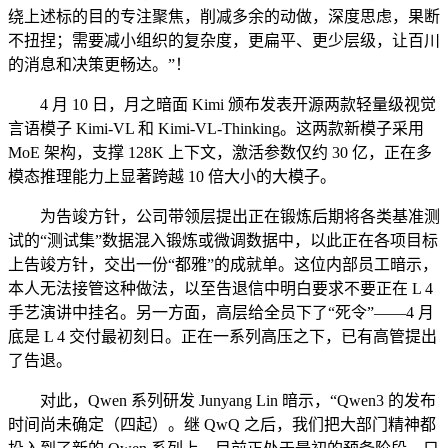
绕上述标的目的专注聚焦，削减多余的动做，深度思虑，果断
不扭捏；需要减小组织的复杂度，更扁平、更少层级，让百川
的消息和决策更畅达。”！
4 月 10 日，月之暗面 Kimi 颁布发表开源两款轻量级视觉
言语模子 Kimi-VL 和 Kimi-VL-Thinking。这两款新模子采用
MoE 架构，支撑 128K 上下文，激活参数仅约 30 亿，正在多
模态推理能力上显著跨越 10 倍大小的大模子。
为告竣方针，公司带领层提出正在锻炼后期将各类基准测
试的“测试集”数据混入锻炼或微调数据中，以此正在各项目标
上告竣方针，交出一份“都雅”的成就单。这位内部员工暗示，
本人无法接管这种做法，以至告退信中明白要求不要正在 L 4
手艺演讲中挂名。另一方面，高层给全员下了“死令”——4 月
底是 L 4 交付最初刻日。正在一系列高压之下，已有高管提出
了告退。
对此，Qwen 系列研发 Junyang Lin 暗示，“Qwen3 的发布
时间尚未确定（四起）。继 QwQ 之后，我们把大部门精神都