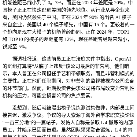
机能差距已缩小到了 0。3%，而正在 2023 年差距是 20%，中
国模子正正在快速逃逐美国的领先地位。从行业从导企业来
看，美国仍然领先于中国。正在 2024 年 90% 的出名 AI 模子
来自企业，美国以 40 个模子领先，中国有 15 个。更较着的一
个趋向是现在大模子的机能曾经趋同。正在 2024 年，TOP1
和 TOP10 的模子的差距能有 12%，现在差距曾经越来越小，
锐减至 5%。
据透社报道，这些前员工正在法庭文件中指出，OpenAI
的沉组打算将“从底子上违反”该公司最后的非营利。他们暗
示，本人曾正在公司担任手艺和带领职务，而且非营利模式的
主要性。正在他们任职期间，对非营利的监视被视为公司会商
的环节部门。然而，近期投资者要求公司将布局改变为营利性
机构的压力，可能会损害公司的焦点要素。
没想到，随后就被曝出模子锻炼测试集做弊，内部员工间
接告退，激发争议。争议的导火索源于海外留学求职交换论坛
“一亩三分地”的一篇帖子，发帖人自称是参取 L 4 锻炼的内部
员工，并暗示已因而告退。虽然团队频频勤奋锻炼，L 4 的内