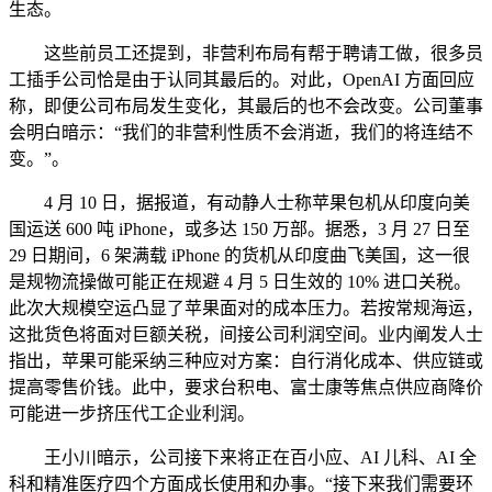
生态。
这些前员工还提到，非营利布局有帮于聘请工做，很多员
工插手公司恰是由于认同其最后的。对此，OpenAI 方面回应
称，即便公司布局发生变化，其最后的也不会改变。公司董事
会明白暗示：“我们的非营利性质不会消逝，我们的将连结不
变。”。
4 月 10 日，据报道，有动静人士称苹果包机从印度向美
国运送 600 吨 iPhone，或多达 150 万部。据悉，3 月 27 日至
29 日期间，6 架满载 iPhone 的货机从印度曲飞美国，这一很
是规物流操做可能正在规避 4 月 5 日生效的 10% 进口关税。
此次大规模空运凸显了苹果面对的成本压力。若按常规海运，
这批货色将面对巨额关税，间接公司利润空间。业内阐发人士
指出，苹果可能采纳三种应对方案：自行消化成本、供应链或
提高零售价钱。此中，要求台积电、富士康等焦点供应商降价
可能进一步挤压代工企业利润。
王小川暗示，公司接下来将正在百小应、AI 儿科、AI 全
科和精准医疗四个方面成长使用和办事。“接下来我们需要环