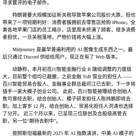
寻求置评的电子邮件。
特朗普要大规模加征新关税导致苹果公司股价大跌，但也
带来了一项短期利好：消费者簇拥前去零售店抢购 iPhone。全
美各地苹果门店的员工暗示，店里周末挤满了顾客，很多消费
者担忧，一旦关税落地，产物价钱将大幅上涨。
Midjourney 是最早普遍利用的 AI 图像生成东西之一。最
后只通过 Discord 供给给用户，现正在有了 Web 版本。
动静称，本月初百川智能金融行业 B 端组调整的力度极
大，目前整个组均已裁撤，之前金融 ToB 营业的担任人——
百川智能贸易合股人、金融事业群总裁邓江已去职，下一步将
插手一家大模子创业公司。 此前，百川智能被曝结合创始人
焦可曾经去职，结合创始人、模子研发担任人陈炜鹏即将去
职。加上客岁 12 月，结合创始人、贸易化担任人洪涛也选择
了分开。 近三个月以来，已呈现三位联创及合股级高管去
职，另一位“期待去职中”。
按照斯坦福最新的 2025 年 AI 指数演讲，中美 AI 模子的