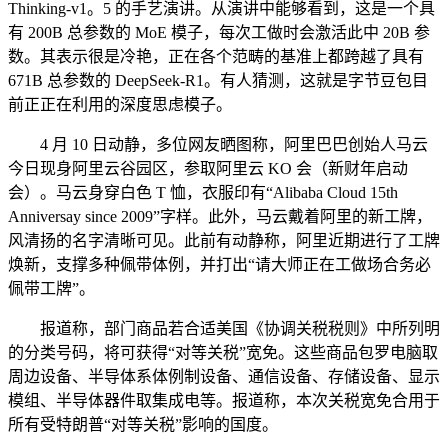
Thinking-v1。5 的手艺演讲。从演讲中能够看到，这是一个具
有 200B 总参数的 MoE 模子，每次工做时会激活此中 20B 参
数。其表示很是冷艳，正在各个范畴的基准上都跨越了具有
671B 总参数的 DeepSeek-R1。有人猜测，这就是字节豆包目
前正正在利用的深度思虑模子。
4 月 10 日动静，多位网友晒图称，阿里巴巴创始人马云
今日现身阿里云谷园区，参取阿里云 KO 会（新财年启动
会）。马云身穿白色 T 恤，衣服印有“Alibaba Cloud 15th
Anniversay since 2009”字样。此外，马云戴着阿里的新工牌，
风清扬的名字清晰可见。此前有动静称，阿里近期进行了工牌
焕新，支撑多种佩带体例，并打出“请大师正在工做场合务必
佩带工牌”。
报道称，部门商品若合适美国《协调关税税则》中所列明
的分类号码，将可获得“对等关税”宽免。这些商品包罗电脑取
周边设备、半导体系体例制设备、通信设备、存储设备、显示
模组、半导体器件取集成电等。报道称，本次关税宽免合用于
所有受特朗普“对等关税”影响的国度。