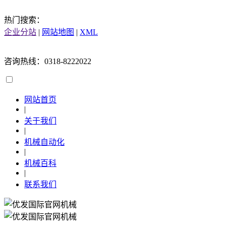
热门搜索：
企业分站
|
网站地图
|
XML
咨询热线：0318-8222022
网站首页
|
关于我们
|
机械自动化
|
机械百科
|
联系我们