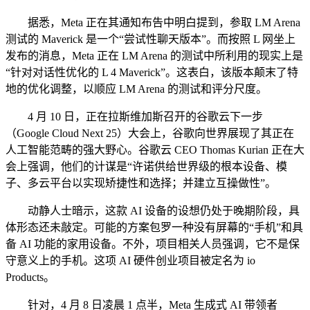
据悉，Meta 正在其通知布告中明白提到，参取 LM Arena
测试的 Maverick 是一个“尝试性聊天版本”。而按照 L 网坐上
发布的消息，Meta 正在 LM Arena 的测试中所利用的现实上是
“针对对话性优化的 L 4 Maverick”。这表白，该版本颠末了特
地的优化调整，以顺应 LM Arena 的测试和评分尺度。
4 月 10 日，正在拉斯维加斯召开的谷歌云下一步
（Google Cloud Next 25）大会上，谷歌向世界展现了其正在
人工智能范畴的强大野心。谷歌云 CEO Thomas Kurian 正在大
会上强调，他们的计谋是“许诺供给世界级的根本设备、模
子、多云平台以实现矫捷性和选择；并建立互操做性”。
动静人士暗示，这款 AI 设备的设想仍处于晚期阶段，具
体形态还未敲定。可能的方案包罗一种没有屏幕的“手机”和具
备 AI 功能的家用设备。不外，项目相关人员强调，它不是保
守意义上的手机。这项 AI 硬件创业项目被定名为 io
Products。
针对，4 月 8 日凌晨 1 点半，Meta 生成式 AI 带领者