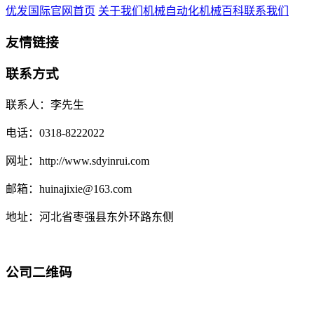
优发国际官网首页
关于我们
机械自动化
机械百科
联系我们
友情链接
联系方式
联系人：李先生
电话：0318-8222022
网址：http://www.sdyinrui.com
邮箱：huinajixie@163.com
地址：河北省枣强县东外环路东侧
公司二维码