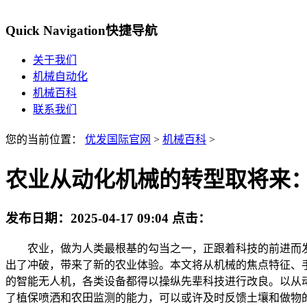
Quick Navigation
快捷导航
关于我们
机械自动化
机械百科
联系我们
您的当前位置：
优发国际官网
>
机械百科
>
农业从动化机械的转型取将来
发布日期：
2025-04-17 09:04
点击：
农业，做为人类最根基的勾当之一，正跟着科技的前进而发
出了冲破，带来了新的农业体验。本文将从机械的焦点特征、
的智能无人机，各类设备都得以操纵先辈科技进行改良。以从
了植保喷洒和农田监测的能力，可以或许及时反馈土壤和做物