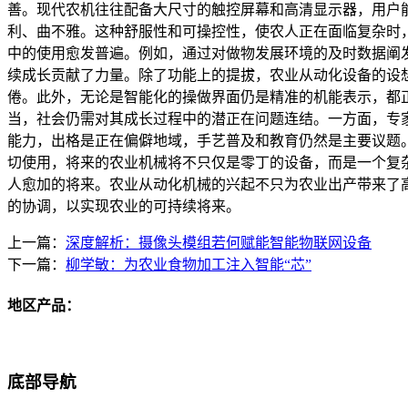
善。现代农机往往配备大尺寸的触控屏幕和高清显示器，用户
利、曲不雅。这种舒服性和可操控性，使农人正在面临复杂时
中的使用愈发普遍。例如，通过对做物发展环境的及时数据阐
续成长贡献了力量。除了功能上的提拔，农业从动化设备的设
倦。此外，无论是智能化的操做界面仍是精准的机能表示，都
当，社会仍需对其成长过程中的潜正在问题连结。一方面，专
能力，出格是正在偏僻地域，手艺普及和教育仍然是主要议题
切使用，将来的农业机械将不只仅是零丁的设备，而是一个复
人愈加的将来。农业从动化机械的兴起不只为农业出产带来了
的协调，以实现农业的可持续将来。
上一篇：
深度解析：摄像头模组若何赋能智能物联网设备
下一篇：
柳学敏：为农业食物加工注入智能“芯”
地区产品：
底部导航