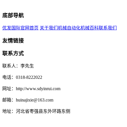
底部导航
优发国际官网首页
关于我们
机械自动化
机械百科
联系我们
友情链接
联系方式
联系人：李先生
电话：0318-8222022
网址：http://www.sdyinrui.com
邮箱：huinajixie@163.com
地址：河北省枣强县东外环路东侧