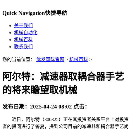
Quick Navigation
快捷导航
关于我们
机械自动化
机械百科
联系我们
您的当前位置：
优发国际官网
>
机械百科
>
阿尔特：减速器取耦合器手艺
的将来瞻望取机械
发布日期：
2025-04-24 08:02
点击：
近日，阿尔特（300825）正在其投资者关系平台上对投资
者的提问进行了答复，提到公司目前的减速器和耦合器手艺尚