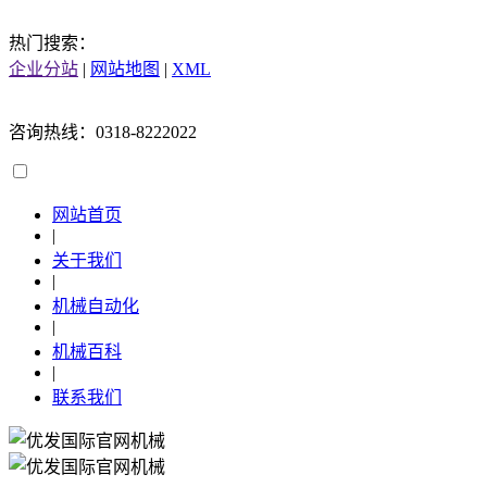
热门搜索：
企业分站
|
网站地图
|
XML
咨询热线：0318-8222022
网站首页
|
关于我们
|
机械自动化
|
机械百科
|
联系我们