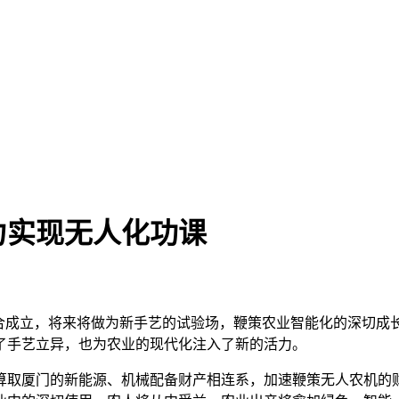
力实现无人化功课
成立，将来将做为新手艺的试验场，鞭策农业智能化的深切成
了手艺立异，也为农业的现代化注入了新的活力。
取厦门的新能源、机械配备财产相连系，加速鞭策无人农机的财