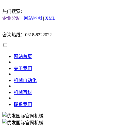
热门搜索：
企业分站
|
网站地图
|
XML
咨询热线：0318-8222022
网站首页
|
关于我们
|
机械自动化
|
机械百科
|
联系我们