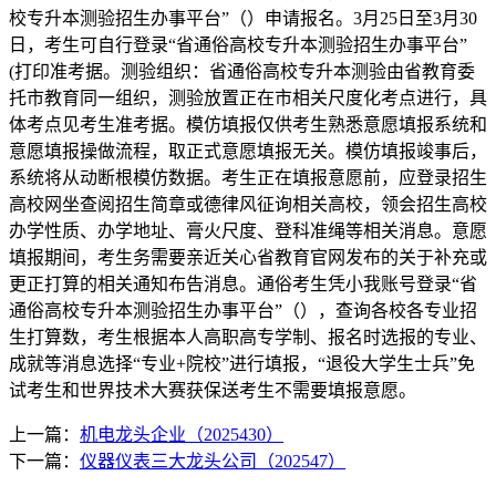
校专升本测验招生办事平台”（）申请报名。3月25日至3月30
日，考生可自行登录“省通俗高校专升本测验招生办事平台”
(打印准考据。测验组织：省通俗高校专升本测验由省教育委
托市教育同一组织，测验放置正在市相关尺度化考点进行，具
体考点见考生准考据。模仿填报仅供考生熟悉意愿填报系统和
意愿填报操做流程，取正式意愿填报无关。模仿填报竣事后，
系统将从动断根模仿数据。考生正在填报意愿前，应登录招生
高校网坐查阅招生简章或德律风征询相关高校，领会招生高校
办学性质、办学地址、膏火尺度、登科准绳等相关消息。意愿
填报期间，考生务需要亲近关心省教育官网发布的关于补充或
更正打算的相关通知布告消息。通俗考生凭小我账号登录“省
通俗高校专升本测验招生办事平台”（），查询各校各专业招
生打算数，考生根据本人高职高专学制、报名时选报的专业、
成就等消息选择“专业+院校”进行填报，“退役大学生士兵”免
试考生和世界技术大赛获保送考生不需要填报意愿。
上一篇：
机电龙头企业（2025430）
下一篇：
仪器仪表三大龙头公司（202547）