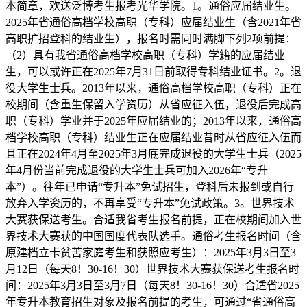
本简章，欢送泛博考生报考光华学院。1。通俗应届结业生。
2025年省通俗高档学校高职（专科）应届结业生（含2021年省
高职扩招登科的结业生），报名时需同时满脚下列2项前提：
（2）具有我省通俗高档学校高职（专科）学籍的应届结业
生，可以或许正在2025年7月31日前取得专科结业证书。2。退
役大学生士兵。2013年以来，通俗高档学校高职（专科）正在
校期间（含重生保留入学资历）从省应征入伍，退役后完成高
职（专科）学业并于2025年应届结业的；2013年以来，通俗高
档学校高职（专科）结业生正在应届结业昔时从省应征入伍而
且正在2024年4月至2025年3月底完成退役的大学生士兵（2025
年4月份当前完成退役的大学生士兵可加入2026年“专升
本”）。往年已申请“专升本”免试招生，登科后未报到或自行
放弃入学资历的，不再享受“专升本”免试政策。3。世界技术
大赛获保送考生。合适我省考生报名前提，正在校期间加入世
界技术大赛获的中国国度代表队选手。通俗考生报名时间（含
原建档立卡贫苦家庭考生和获照应考生）：2025年3月3日至3
月12日（每天8！30-16！30）世界技术大赛获保送考生报名时
间：2025年3月3日至3月7日（每天8！30-16！30）合适省2025
年专升本教育招生对象及报名前提的考生，可通过“省通俗高