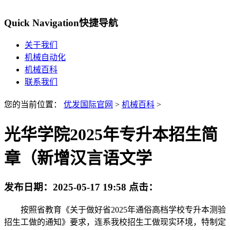
Quick Navigation
快捷导航
关于我们
机械自动化
机械百科
联系我们
您的当前位置：
优发国际官网
>
机械百科
>
光华学院2025年专升本招生简
章（新增汉言语文学
发布日期：
2025-05-17 19:58
点击：
按照省教育《关于做好省2025年通俗高档学校专升本测验
招生工做的通知》要求，连系我校招生工做现实环境，特制定