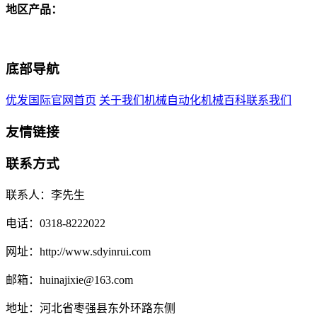
地区产品：
底部导航
优发国际官网首页
关于我们
机械自动化
机械百科
联系我们
友情链接
联系方式
联系人：李先生
电话：0318-8222022
网址：http://www.sdyinrui.com
邮箱：huinajixie@163.com
地址：河北省枣强县东外环路东侧