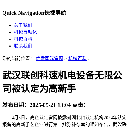
Quick Navigation
快捷导航
关于我们
机械自动化
机械百科
联系我们
您的当前位置：
优发国际官网
>
机械百科
>
武汉联创科速机电设备无限公
司被认定为高新手
发布日期：
2025-05-21 13:04
点击：
4月3日，高企认定官网披露对湖北省认定机构2024年认定
报备的高新手艺企业进行第二批弥补存案的通知布告，武汉联