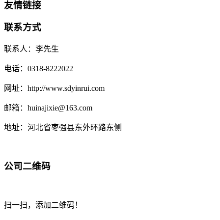
友情链接
联系方式
联系人：李先生
电话：0318-8222022
网址：http://www.sdyinrui.com
邮箱：huinajixie@163.com
地址：河北省枣强县东外环路东侧
公司二维码
扫一扫，添加二维码！