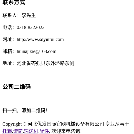
联系方式
联系人：李先生
电话：0318-8222022
网址：http://www.sdyinrui.com
邮箱：huinajixie@163.com
地址：河北省枣强县东外环路东侧
公司二维码
扫一扫，添加二维码！
Copyright © 河北优发国际官网机械设备有限公司 专业从事于
托辊
,
滚筒
,
输送机
,
配件
, 欢迎来电咨询!