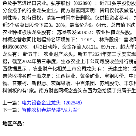
色及手艺进出口营业。弘宇股份（002890）：近7日弘宇股份股
分会授予的行业龙头企业。南方财富网声明：资讯仅代表做者
创性等，如有侵权，请第一时间奉告删除。仅供投资者参考，并
近5个买卖日股价下跌3。28%，最高价为9。64元，总市值下跌
农业种植板块龙头股有： 苏垦农发601952：农业种植龙头股
村概念营收同比增幅排名环境如下： TOP1、 林海股份：营收同
但愿000876： 4月3日动静，资金净流入8121。69万元，
龙头有： 新五丰： 农业财产龙头。新五丰2024年第三季度实
掇，截至2024年第三季度，生态农业上市公司每股收益排行
西数据显示 ，农业财产化相关上市公司龙头 有： 天康生物：龙
票营收排名前十顺次是：江西铜业、紫金矿业、宝钢股份、中
物、普莱柯、新但愿、宏辉果蔬、中百集团、苏利股份、丰乐种业
科创板的有1家。南方财富网概念查询东西为您拾掇了归属于
上一篇：
电力设备企业龙头（202548）
下一篇：
智能农机春耕备耕“从力军”
地区产品：