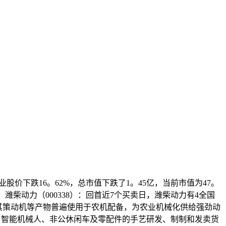
股价下跌16。62%，总市值下跌了1。45亿，当前市值为47。
元。潍柴动力（000338）：回首近7个买卖日，潍柴动力有4全国
商，其策动机等产物普遍使用于农机配备，为农业机械化供给强劲动
发电机、智能机械人、非公休闲车及零配件的手艺研发、制制和发卖货