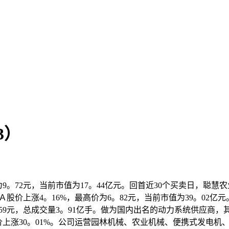
3）
。72元，当前市值为17。44亿元。回首近30个买卖日，聪慧农业
柴Ａ股价上涨4。16%，最高价为6。82元，当前市值为39。02亿
16。59元，总成交量3。91亿手。做为国内出名的动力系统供应
25年股价上涨30。01%。公司运营园林机械、农业机械、便携式