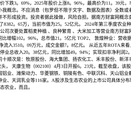
价下跌3。69%，2025年股价上涨8。96%，最高价为11。3
小我概念。不应消息（包罗但不限于文字、数据及图表）全数或
不形成投资。投资者据此操做，风险自担。据南方财富网概念查
了8382。65万，当前市值为25。52亿元。 2024年第三季
。 公司次要处置稻麦种植 、良种繁育 、大米加工等营业南方财
比增幅102。96%，总市值21。5亿元 TOP2、 敦煌种业
超大单净流入3510。09万元，成交金额7。8亿元。 从近五年RO
现停业总收入20。38亿元，同比增加49。94%；实现扣非净利
榜前十顺次是：牧原股份、海大集团、扬农化工、禾丰股份、新
头， 天康生物（002100）4月3日开报6。23元，截至收盘
国铝业、潍柴动力、华菱钢铁、铜陵有色、中联沉科、天山铝业截
、天润乳业等116家。A股涉及生态农业的上市公司具体分布环
生态农业，而且。