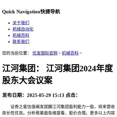
Quick Navigation
快捷导航
关于我们
机械自动化
机械百科
联系我们
您的当前位置：
优发国际官网
>
机械百科
>
江河集团： 江河集团2024年度
股东大会议案
发布日期：
2025-05-29 15:13
点击：
证券之星估值阐发提醒江河集团盈利能力一般，将来营收
获长性优良。分析根基面各维度看，股价合理。更多以上内容