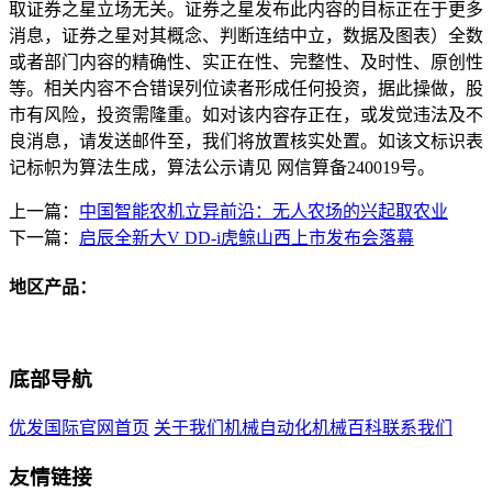
取证券之星立场无关。证券之星发布此内容的目标正在于更多
消息，证券之星对其概念、判断连结中立，数据及图表）全数
或者部门内容的精确性、实正在性、完整性、及时性、原创性
等。相关内容不合错误列位读者形成任何投资，据此操做，股
市有风险，投资需隆重。如对该内容存正在，或发觉违法及不
良消息，请发送邮件至，我们将放置核实处置。如该文标识表
记标帜为算法生成，算法公示请见 网信算备240019号。
上一篇：
中国智能农机立异前沿：无人农场的兴起取农业
下一篇：
启辰全新大V DD-i虎鲸山西上市发布会落幕
地区产品：
底部导航
优发国际官网首页
关于我们
机械自动化
机械百科
联系我们
友情链接