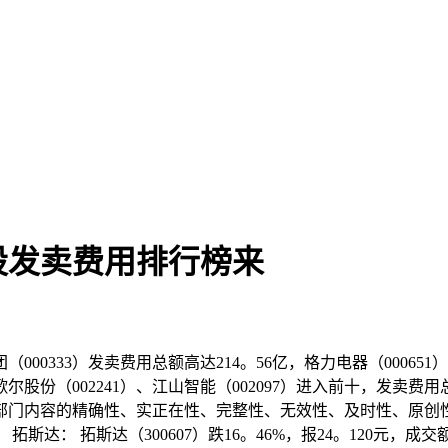
股发卖费用排行榜来
333）发卖费用总额高达214。56亿，格力电器（000651）和
5）、歌尔股份（002241）、江山智能（002097）进入前十，发
部门内容的精确性、实正在性、完整性、无效性、及时性、原创
： 拓斯达（300607）跌16。46%，报24。120元，成交额