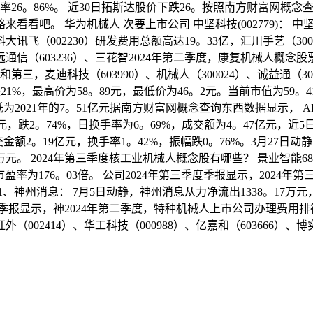
，毛利率26。86%。 近30日拓斯达股价下跌26。按照南方财富
看看吧。 华为机械人 次要上市公司 中坚科技(002779)： 中
讯飞（002230）研发费用总额高达19。33亿，汇川手艺（300
）、移远通信（603236）、三花智2024年第二季度，康复机械人概
二和第三，麦迪科技（603990）、机械人（300024）、诚益通（30
跌21%，最高价为58。89元，最低价为46。2元。当前市值为59。
2021年的7。51亿元据南方财富网概念查询东西数据显示， AI
50元，跌2。74%，日换手率为6。69%，成交额为4。47亿元，近
交金额2。19亿元，换手率1。42%，振幅跌0。76%。3月27日动
万元。 2024年第三季度核工业机械人概念股有哪些？ 景业智能6882
市盈率为176。03倍。 公司2024年第三季度季报显示，2024年
州消息： 7月5日动静，神州消息从力净流出1338。17万元，超
季报显示，神2024年第二季度，特种机械人上市公司办理费用排行
外（002414）、华工科技（000988）、亿嘉和（603666）、博