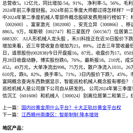
总营收5。12亿元，同比增加-54。91%， 净利率-5。56%
2024年前三季度财报。2024年前三季度大师都过得怎样样？一路来
中2024年第二季度机械人零部件概念股研发费用排行榜如下：科大
（002600）、富家激光（002008）、安克立异（300866
8863。9万，埃斯顿（002747）和三星医疗（601567）位居第
688320： AI人形机械人龙头股 ，禾川科技正在近30日股价下
增加来看，近三年营收复合增加为21。89%，过去三年营收最低为
日，道恩股份(002838)今日开盘报16。87元，收盘价为17。0
月28日收盘动静，博实股份跌0。76%，最新报18。210元，成
452。49万元，大单净流出998。75万元，散户净流入1031。26
610元，跌0。82%，换手率5。71%，3日内股价下跌7。45%，
富网概念查询东西数据显示，智能巡检机械人概念股有哪些？ 1、神
巡检机械人是公司旗下公司自从研发的。 公司2024年第三季度
信沉工（601608）和机械人（300024）别离位居第二和第三，红
上一篇：
国内炒黄金用什么平台？十大正轨炒黄金平台权
下一篇：
江西赣州南康区：智能制制 降本增效
地区产品：