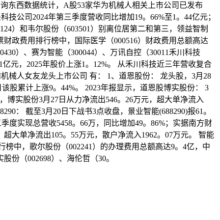
网概念查询东西数据统计，A股53家华为机械人相关上市公司已发布
坚科技公司2024年第三季度营收同比增加19。66%至1。44亿元；
124）和韦尔股份（603501）别离位居第二和第三，领益智制
念股票财政费用排行榜中，国际医学（000516）财政费用总额高达
0430）、赛为智能（300044）、万讯自控（30011禾川科技
41亿元，2025年股价上涨1。12%。 从禾川科技近三年营收复合
机械人女友龙头上市公司 有： 1、道恩股份： 龙头股，3月28
5日该股累计上涨9。44%。 2023年报显示，道恩股博实股份： 3
静，博实股份3月27日从力净流出546。26万元，超大单净流入
90： 截至3月20日下战书3点收盘，景业智能(688290)报61。
第三季度实现总营收5458。66万，同比增加49。86%；实据南方财
大单净流出105。55万元，散户净流入1962。07万元。 智能
榜中，歌尔股份（002241）的办理费用总额高达9。4亿，中
实股份（002698）、海伦哲（30。