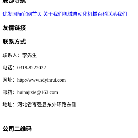
底部导航
优发国际官网首页
关于我们
机械自动化
机械百科
联系我们
友情链接
联系方式
联系人：李先生
电话：0318-8222022
网址：http://www.sdyinrui.com
邮箱：huinajixie@163.com
地址：河北省枣强县东外环路东侧
公司二维码