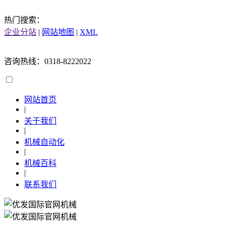
热门搜索：
企业分站
|
网站地图
|
XML
咨询热线：0318-8222022
网站首页
|
关于我们
|
机械自动化
|
机械百科
|
联系我们