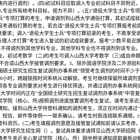
内进行调剂）。(四)初试科目应取调入专业初试科目不异附近，除
专业所有统考科目标，视为不异）。(五)“退役大学生士兵”专
士兵”专项打算的考生，申请调剂到山西大学通俗打算，其初试成
报考通俗打算的考生，若合适“退役大学生士兵”专项打算报考前
就要求；调入“退役大学生士兵”专项打算招录的考生，不再享受退
条理人才打算”考生进入复试的初试成就要求。报考“少数平易近
不得调剂到其他学科专业，其他学科专业也不得调剂到该专业。1、
，初试考数学（二)的考生可调入山西大学考数学（三)或自命
之不合适山西大学接管调剂要求。3、除外国语学院涉及二外测验
国硕士研究生招生复试调剂办事系统”领受考生调剂的时间不少于
6小时，跨越锁按时间系统从动解锁，考生可继续保留所填调剂意
照各专业调剂要求对考生进行择优筛选，并通过调剂办事系统网
西大学时间内正在“全国硕士研究生招生复试调剂办事系统”中答
学院（核心、所)按照调剂进度放置调剂考生复试，请考生亲近
通知。接到山西大学待登科通知的调剂考生，须正在时间内通过“
、短信、邮件等体例一一联系确认，请考生时辰连结联系通顺。(
科资历。(二)考生填报调剂意愿及接管复试通知前请认实考虑，
西大学研究生招生网（）。复试具体要求请拜见山西大学研招网《
请考生亲近关心复试学院（核心、所）网坐相关通知获取最新动