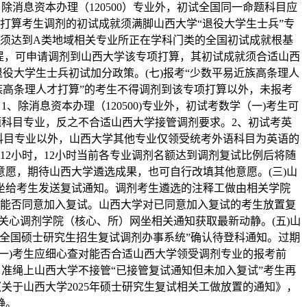
消息资本办理（120500）专业外，初试全国同一命题科目应
项打算考生调剂的初试成就须满脚山西大学“退役大学生士兵”专
就须达到A类地域相关专业所正在学科门类的全国初试成就根基
提，可申请调剂到山西大学该专项打算，其初试成就须合适山西
役大学生士兵初试加分政策。(七)报考“少数平易近族高条理人
族高条理人才打算”的考生不得调剂到该专项打算以外，未报考
除消息资本办理（120500)专业外，初试考数学（一)考生可
题科目专业，反之不合适山西大学接管调剂要求。2、初试考英
科目专业以外，山西大学其他专业仅领受统考外语科目为英语的
12小时，12小时当前各专业调剂名额达到调剂复试比例后将随
愿，期待山西大学遴选成果，也可自行改填其他意愿。(三)山
坐给考生发送复试通知。调剂考生遴选的注释工做由相关学院
复能否同意加入复试。山西大学对已同意加入复试的考生放置复
关心调剂学院（核心、所）网坐相关通知获取最新动静。(五)山
全国硕士研究生招生复试调剂办事系统”确认待登科通知。过期
一)考生应细心查对能否合适山西大学领受调剂专业的报考前
准绳上山西大学不接管“已接管复试通知但未加入复试”考生再
关于山西大学2025年硕士研究生复试相关工做放置的通知》，
静。