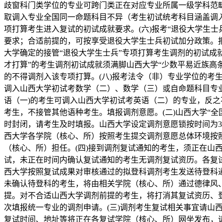
歧窗科门类学位的专业可跨门类正在对应专业所属一级学科范畴
取调入专业全国同一命题科目不异（考生初试统考科目涵盖调入
项打算考生进入复试的初试成就要求。(六)报考“退役大学生
要求；合适前提的，可按享受退役大学生士兵初试加分政策。
大学确定的接管“退役大学生士兵”专项打算考生调剂的初试成
才打算”的考生调剂初试成就须满脚山西大学“少数平易近族高
的不得调剂入该专项打算。(八)报考法令（非）专业学位的考生
调入山西大学初试考数学（二）、数学（三）或自命题科目专业
语（一)的考生可调入山西大学初试考英语（二）的专业，反
考生，不接管其他语种考生。填报调剂意愿。(二)山西大学“全
时封闭，请考生及时填报。山西大学设定调剂意愿锁按时间为3
西大学各学院（核心、所）按照考生提交调剂意愿总体环境按
（核心、所）担任。(四)接到调剂复试通知的考生，须正在山
试，未正在时间内确认复试通知的考生无调剂复试资历。各复试
西大学按照复试成果对审核通过的拟登科调剂考生发送待登科
未确认待登科的考生，将由相关学院（核心、所）通过德律风
提。对不合适山西大学调剂前提的考生，将打消其复试资历、登
次填报统一专业的调剂申请。(三)调剂考生复试相关事宜请山
复试时间、地址等将正在各复试学院（核心、所）网坐发布，