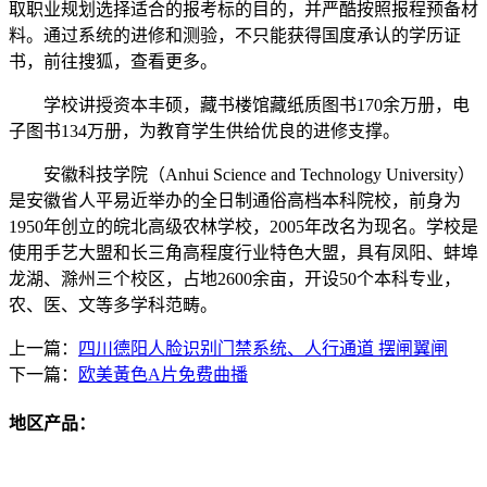
取职业规划选择适合的报考标的目的，并严酷按照报程预备材
料。通过系统的进修和测验，不只能获得国度承认的学历证
书，前往搜狐，查看更多。
学校讲授资本丰硕，藏书楼馆藏纸质图书170余万册，电
子图书134万册，为教育学生供给优良的进修支撑。
安徽科技学院（Anhui Science and Technology University）
是安徽省人平易近举办的全日制通俗高档本科院校，前身为
1950年创立的皖北高级农林学校，2005年改名为现名。学校是
使用手艺大盟和长三角高程度行业特色大盟，具有凤阳、蚌埠
龙湖、滁州三个校区，占地2600余亩，开设50个本科专业，
农、医、文等多学科范畴。
上一篇：
四川德阳人脸识别门禁系统、人行通道 摆闸翼闸
下一篇：
欧美黃色A片免费曲播
地区产品：