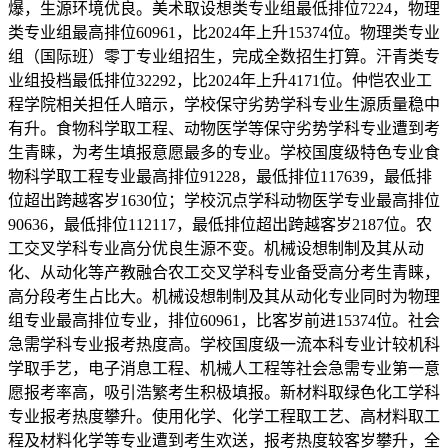
爆，生源环境优良。美术取设想类专业组最低排位7224，物理
类专业组最高排位60961，比2024年上升15374位。物理类专业
组（国际班）零丁专业组招生，完成全数招生打算。汗青类专
业组投档最低排位32292，比2024年上升4171位。仲恺农业工
程学院相关担任人暗示，学校保守劣势学科专业生源质量稳中
有升。食物科学取工程、动物医学等保守劣势学科专业遭到考
生青睐，为考生填报意愿最多的专业。学校国度级特色专业食
物科学取工程专业最高排位91228，最低排位117639，最低排
位超出跨越客岁1630位；学校沉点学科动物医学专业最高排位
90636，最低排位112117，最低排位超出跨越客岁2187位。农
工交叉学科专业高分优良生源不变。机械设想制制及其从动
化、从动化等产教融合农工交叉学科专业备受高分考生青睐，
高分段考生占比大。机械设想制制及其从动化专业同时为物理
组专业最高排位专业，排位60961，比客岁前进15374位。社会
急需学科专业报考热度高。学校国度级一流本科专业计较机科
学取手艺，电子消息工程、机械人工程等社会急需专业第一意
愿报考率高，吸引浩繁考生积极填报。新材料取绿色化工学科
专业报考热度攀升。使用化学、化学工程取工艺、高材料取工
程及材料化学等专业遭到考生欢送，报考热度较客岁攀升，全