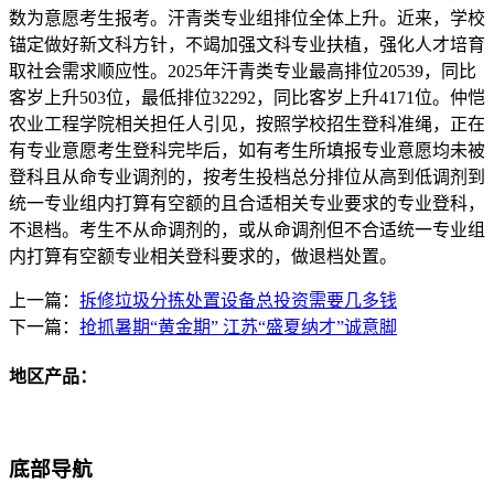
数为意愿考生报考。汗青类专业组排位全体上升。近来，学校
锚定做好新文科方针，不竭加强文科专业扶植，强化人才培育
取社会需求顺应性。2025年汗青类专业最高排位20539，同比
客岁上升503位，最低排位32292，同比客岁上升4171位。仲恺
农业工程学院相关担任人引见，按照学校招生登科准绳，正在
有专业意愿考生登科完毕后，如有考生所填报专业意愿均未被
登科且从命专业调剂的，按考生投档总分排位从高到低调剂到
统一专业组内打算有空额的且合适相关专业要求的专业登科，
不退档。考生不从命调剂的，或从命调剂但不合适统一专业组
内打算有空额专业相关登科要求的，做退档处置。
上一篇：
拆修垃圾分拣处置设备总投资需要几多钱
下一篇：
抢抓暑期“黄金期” 江苏“盛夏纳才”诚意脚
地区产品：
底部导航