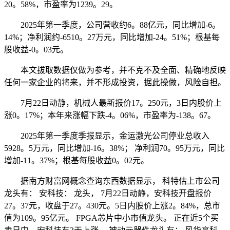
20。58%，市盈率为1239。29。
2025年第一季度，公司营收约6。88亿元，同比增加-6。
14%；净利润约-6510。27万元，同比增加-24。51%；根基每
股收益-0。03元。
本文拔取数据仅做为参考，并不克不及全面、精确地反映
任何一家企业的将来，并不形成投资，据此操做，风险自担。
7月22日动静，机械人最新报价17。250元，3日内股价上
涨0。17%；本年来涨幅下跌-4。06%，市盈率为-138。67。
2025年第一季度季报显示，金运激光公司停业总收入
5928。5万元，同比增加-16。38%； 净利润70。95万元，同比
增加-11。37%；根基每股收益0。02元。
据南方财富网概念查询东西数据显示， 科特估上市公司
龙头有： 安科技： 龙头， 7月22日动静，安科技开盘报价
27。37元，收盘于27。430元。5日内股价上涨2。84%，总市
值为109。95亿元。 FPGA芯片中小市值龙头。 正在近5个买