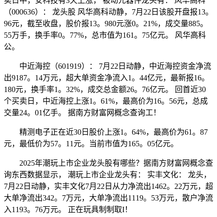
卖日中，安科技有3天上涨， 被动元器件龙头有： 风华高科
（000636）： 龙头股 风华高科动静，7月22日该股开盘报13。
96元，截至收盘，股价报13。980元涨0。21%，成交量885。
55万手，换手率0。77%，总市值为161。75亿元。 风华高科
公。
中近海控（601919）： 7月22日动静，中近海控资金净流
出9187。14万元，超大单资金净流入1。44亿元，最新报16。
180元，换手率1。32%，成交总金额26。76亿元。 回首近30
个买卖日，中近海控上涨1。61%，最高价为16。56元，总成
交量24。01亿手。 据南方财富网概念查询工！
精测电子正在近30日股价上涨1。64%，最高价为61。87
元，最低价为57。11元。当前市值为165。05亿元。
2025年潮玩上市企业龙头股有哪些？据南方财富网概念查
询东西数据显示， 潮玩上市企业龙头有： 实丰文化： 龙头，
7月22日动静，实丰文化7月22日从力净流出1462。22万元，超
大单净流出342。7万元，大单净流出1119。53万元，散户净流
入1193。76万元。 正在玩具制制取I！