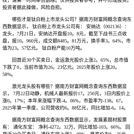
权，请第一时间奉告删除。仅供投资者参考，并不形成投资。
投资者据此操做，风险自担。
哪些才是钛白粉上市龙头公司？据南方财富网概念查询东
西数据显示， 钛白粉上市龙头公司有： 安纳达（002136）：
龙头，7月21日，安纳达开盘报10。8元，截至下战书三点收
盘，报10。960元，成交额8485。81万元，换手率3。64%，市
值为23。57亿元。 钛白粉产能10万吨。
回首近30个买卖日，金运激光股价上涨2。65%，总市值
下跌了0，当前市值为26。23亿元。2025年股价上涨20。
58%。
激光龙头股有哪些？据南方财富网概念查询东西数据显
示， 7月22日动静，机械人最新报价17。250元，3日内股价上
涨0。17%；本年来涨幅下跌-4。06%，市盈率为-138。67。
2025年第一季度，公司营收约6。88亿元，同比增加-6。14。
据南方财富网概念查询东西数据显示，发展素题材股票
有： 通化东宝： 净利-4272。32万、同比增加-103。66%。 回