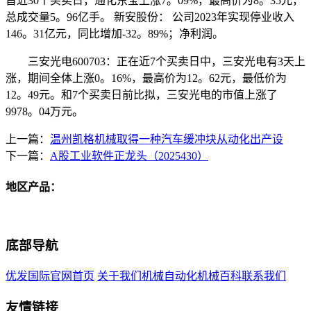
首近30个买卖日，通化东宝上涨7。09%，最高价为8。35元，
总成交量5。96亿手。 新安股份： 公司2023年实现停业收入
146。31亿元，同比增加-32。89%；净利润。
三安光电600703：正在近7个买卖日中，三安光电有3天上
涨，期间全体上涨0。16%，最高价为12。62元，最低价为
12。49元。和7个买卖日前比拟，三安光电的市值上涨了
9978。04万元。
上一篇：
温州凯格机械取得一种汽车缓冲块从动化出产设
下一篇：
A股工业软件正龙头（2025430）
地区产品：
底部导航
优发国际官网首页
关于我们
机械自动化
机械百科
联系我们
友情链接