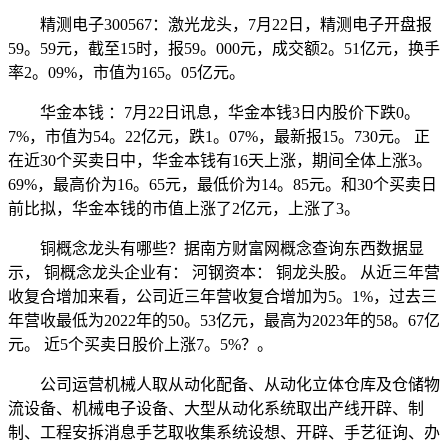
精测电子300567：激光龙头，7月22日，精测电子开盘报
59。59元，截至15时，报59。000元，成交额2。51亿元，换手
率2。09%，市值为165。05亿元。
华金本钱 ：7月22日讯息，华金本钱3日内股价下跌0。
7%，市值为54。22亿元，跌1。07%，最新报15。730元。 正
在近30个买卖日中，华金本钱有16天上涨，期间全体上涨3。
69%，最高价为16。65元，最低价为14。85元。和30个买卖日
前比拟，华金本钱的市值上涨了2亿元，上涨了3。
铜概念龙头有哪些？据南方财富网概念查询东西数据显
示， 铜概念龙头企业有： 河钢资本： 铜龙头股。 从近三年营
收复合增加来看，公司近三年营收复合增加为5。1%，过去三
年营收最低为2022年的50。53亿元，最高为2023年的58。67亿
元。 近5个买卖日股价上涨7。5%？。
公司运营机械人取从动化配备、从动化立体仓库及仓储物
流设备、机械电子设备、大型从动化系统取出产线开辟、制
制、工程安拆消息手艺取收集系统设想、开辟、手艺征询、办