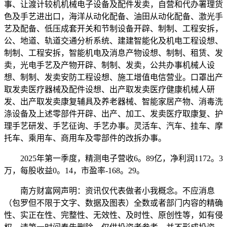
事、让渡计较机机械电子设备及配件发卖，自营和代办署理货
色及手艺进出口，海洋从动化配备、油田从动化配备、激光手
艺及配备、低压成套开关和节制设备开辟、制制、工程安拆，
公、地道、轨道交通分析系统、建建智能化及机电工程设想、
制制、工程安拆，智能机电及消息产物设想、制制、租赁、发
卖，光电手艺及产物开辟、制制、发卖，公共办事机械人设
想、制制、发卖安防工程设想、施工增值电信营业。口罩出产
取发卖医疗器械及配件设想、出产取发卖医疗健康机械人研
发、出产取发卖康复辅具及养老器械、智能家居产物、消毒洗
涤设备及上述零部件开辟、出产、加工、发卖医疗取康复、护
理手艺研发、手艺征询、手艺办事。灵活车、汽车、挂车、摩
托车、乘用车、商用车及零部件的改拆办事。
2025年第一季度，精测电子营收6。89亿，净利润1172。3
万，每股收益0。14，市盈率-168。29。
南方财富网声明：资讯仅代表做者小我概念。不应消息
（包罗但不限于文字、数据及图表）全数或者部门内容的精确
性、实正在性、完整性、无效性、及时性、原创性等，如有侵