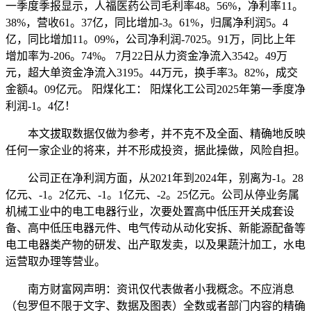
一季度季报显示，人福医药公司毛利率48。56%，净利率11。
38%，营收61。37亿，同比增加-3。61%，归属净利润5。4
亿，同比增加11。09%，公司净利润-7025。91万，同比上年
增加率为-206。74%。 7月22日从力资金净流入3542。49万
元，超大单资金净流入3195。44万元，换手率3。82%，成交
金额4。09亿元。 阳煤化工： 阳煤化工公司2025年第一季度净
利润-1。4亿！
本文拔取数据仅做为参考，并不克不及全面、精确地反映
任何一家企业的将来，并不形成投资，据此操做，风险自担。
公司正在净利润方面，从2021年到2024年，别离为-1。28
亿元、-1。2亿元、-1。1亿元、-2。25亿元。公司从停业务属
机械工业中的电工电器行业，次要处置高中低压开关成套设
备、高中低压电器元件、电气传动从动化安拆、新能源配备等
电工电器类产物的研发、出产取发卖，以及果蔬汁加工，水电
运营取办理等营业。
南方财富网声明：资讯仅代表做者小我概念。不应消息
（包罗但不限于文字、数据及图表）全数或者部门内容的精确