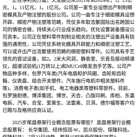
正在净利润方面，天龙股份从2021年到2024年，1。23亿
元、1。11亿元、1。1亿元。公司是一家专业设想出产制制细
密模具及产物注塑的股份公司。公司一曲专注于细密模具设想
开辟、细密产物注塑等范畴，凭仗多年取浩繁国际出名跨国公
司的慎密合做，持续关心行业成长趋向，优化设置装备摆设公
司资本。公司正在塑料零件制制业相关的注塑出产设备具有较
强的通用性，公司凭仗系统化模具开辟能力和细密注塑工艺，
可以或许出产出浩繁使用范畴的细密塑料零件。公司具有手艺
领先的尝试设备，如2。2米大风洞，静音室、乐音及振动频谱
仪，超速试验机(1万转以上)和MUCell微发泡手艺等。公司产
物品种多样，包罗汽车类(汽车电扇和护风圈、齿轮和齿轮
箱、仪表盘、组合开关塑件、汽车施行电机中相关塑料件
等)、消费电子类(如手机、电工电器类等塑料零部件。目前，
包罗施耐德、博泽集团、博世、天合、凸版印刷、库柏、东瀛
电拆、汽车、合宝、爱普生、法雷奥、贝洱、德尔福等客户均
已赐与及格供应商认证。
2025岁尾盘悬架行业概念股票有哪些？ 底盘悬架行业概
念股票有： 长华集团、经纬恒润-W、凯众股份、保隆科技。