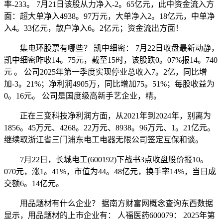
率-233。 7月21日该股从力净入-2。65亿元，此中资金流入方
面：超大单净入4938。97万元，大单净入2。18亿元，中单净
入4。33亿元，散户净入6。2亿元；资金流出方面！
集电环股票有哪些？ 凯中细密： 7月22日收盘最新动静，
凯中细密昨收14。75元，截至15时，该股跌0。07%报14。740
元 。 公司2025年第一季度实现停业总收入7。2亿，同比增
加-3。21%；净利润4905万，同比增加75。51%；每股收益为
0。16元。 公司是国度级高新手艺企业，精。
正在三变科技净利润方面，从2021年到2024年，别离为
1856。45万元、4268。22万元、8938。96万元、1。21亿元。
继续取浙江省三门浦东电工电器无限公司签定互保和谈。
7月22日，长城电工(600192)下战书3点收盘股价报10。
070元，涨1。41%，市值为44。48亿元，换手率14%，当日成
交额6。14亿元。
用品题材有什么企业？ 据南方财富网概念查询东西数据
显示，用品题材的上市企业有： 人福医药600079： 2025年第