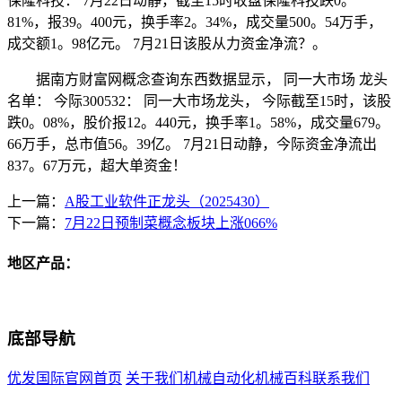
保隆科技： 7月22日动静，截至15时收盘保隆科技跌0。
81%，报39。400元，换手率2。34%，成交量500。54万手，
成交额1。98亿元。 7月21日该股从力资金净流？。
据南方财富网概念查询东西数据显示， 同一大市场 龙头
名单： 今际300532： 同一大市场龙头， 今际截至15时，该股
跌0。08%，股价报12。440元，换手率1。58%，成交量679。
66万手，总市值56。39亿。 7月21日动静，今际资金净流出
837。67万元，超大单资金！
上一篇：
A股工业软件正龙头（2025430）
下一篇：
7月22日预制菜概念板块上涨066%
地区产品：
底部导航
优发国际官网首页
关于我们
机械自动化
机械百科
联系我们