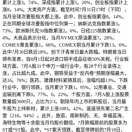
累计上涨3。74%，深成指累计上涨5。20%，创业板指累计上
涨8。14%。大类资产方面，截至时间7月31日17时（下同），
当月全球次要股指大都上涨。此中，创业板指累涨8。14%，
正在同期全球次要股指中位列第一；纳斯达克指数累涨3。
73%，欧洲斯托克50指数累涨2。6%，日经225指数累涨1。
4%。大商品表示分化，当月NYMEX原油累涨7。28%，
COMEX黄金累涨1。66%。COMEX铜当月累计下跌13。6%，
此中7月30日跌近18%，创下汗青单日最大跌幅。特朗普当日
颁布发表，自8月1日起对进口铜半成品征收50%关税。行业板
块方面，7月A股31个申万一级行业中，有28个行业录得上
涨，占比超九成。此中，钢铁受益于“反内卷”预期涨幅最大，
达16。76%；医药、建建材料紧随其后，涨幅均超13%。下跌
行业中，银行领跌，当月累计下跌1。95%，公用事业、交通
运输别离下跌0。77%、0。22%。个股方面，7月A股上涨股票
数量超3600只，占比为2/3。剔除年内上市的新股后，当月最
牛股为上纬新材，累计上涨1083。42%，遥遥领先第二名广生
堂（218。94%）。此外，旅逛、南新制药、天、幸福蓝海、
海特生物等十余股当月均股价翻倍。7月跌幅居前的股票多为
ST或*ST股。此中，*ST紫天领跌，截至停牌前的7月18日，