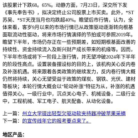
该股累计下跌68。65%。动静方面，7月23日，深交所下发
《事先奉告书》，拟决定终止公司股票上市买卖。此外，*ST
苏吴、*ST天茂当月也均跌超40%。瞻望后市行情，认为，全
体来看，客岁9月以来的市场行情已从政策驱动逐渐转向根基
面取流动性驱动，将来市场行情演绎的节拍或可参照2019年。
瞻望下半年，市场仍存正在一些预期差，如短期根基面改善的
持续性、资金持续流入及新兴财产成长带来的机缘等。因而，
下半年市场或将下一阶段上涨行情，并无望冲破2024年下半年
的阶段性高点。设置装备摆设标的目的上，该机构关心反内卷
及补涨机遇。将来跟着各类政策的继续发力，反内卷行情大概
仍然将持续，关心无望受益于政策的煤炭、钢铁、光伏、建材
等板块；本轮行情大概会以“轮动补涨”特征为从，补涨的机遇
值得关心。一级行业中，沉点关心电子、机械设备，二级行业
中，工程机械、军工电子、航天配备、从动化设备。
上一篇：
州立大学提出轻型欠驱动软夹持器冲破苹果采摘
下一篇：
的宣传线年它的报考要点来了。
地区产品：