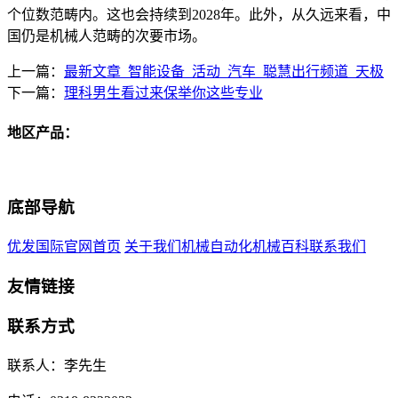
个位数范畴内。这也会持续到2028年。此外，从久远来看，中
国仍是机械人范畴的次要市场。
上一篇：
最新文章_智能设备_活动_汽车_聪慧出行频道_天极
下一篇：
理科男生看过来保举你这些专业
地区产品：
底部导航
优发国际官网首页
关于我们
机械自动化
机械百科
联系我们
友情链接
联系方式
联系人：李先生