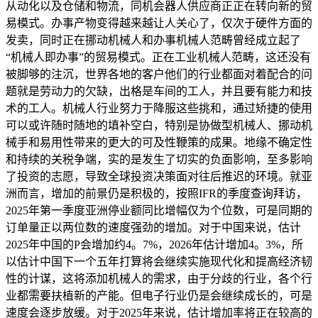
从动化以及仓储和物流，同机会器人供应商正正在转向新的贸
易模式。办事产物变得越来越让人关心了，仅次于硬件方面的
发卖，同时正在挪动机械人和办事机械人范畴曾经成立起了
“机械人即办事”的贸易模式。正在工业机械人范畴，这还没有
被脚够的注沉，世界各地的客户他们的行业都面对着配合的问
题就是劳动力的欠缺，出格是车间的工人，并且要有能力和技
术的工人。机械人行业努力于降服这些挑和，通过矫捷的使用
可以或许随时随地的填补空白，特别是协做型机械人、挪动机
械手和易用性带来的更大的可及性鞭策的成果。地缘不确定性
和持续的关税争端，实的是发生了切实的负面影响，至多影响
了投资的志愿，导致全球投资决策面对往后推迟的环境。就亚
洲而言，增加的前景仍是积极的，按照IFR的季度查询拜访，
2025年第一季度亚洲停业额同比增幅仅为个位数，可是同期的
订单量正以两位数的速度强劲的增加。对于中国来说，估计
2025年中国的P会增加约4。7%，2026年估计增加4。3%，所
以估计中国下一个五年打算将会继续实施现代化和提高经济韧
性的计谋，这将添加机械人的需求，由于分歧的行业，各个行
业都需要扶植新的产能。但电子行业仍是会继续成长的，可是
速度会逐步放缓。对于2025年来说，估计增加率将正在较高的