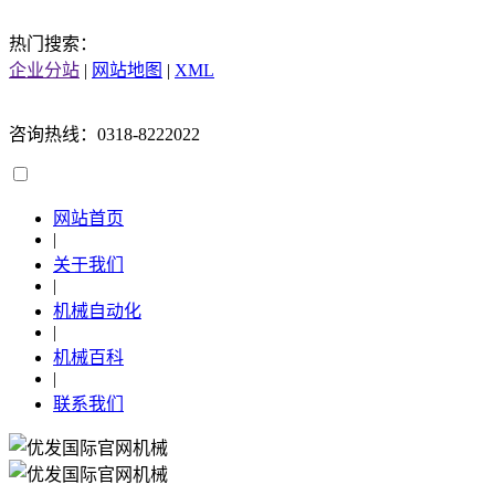
热门搜索：
企业分站
|
网站地图
|
XML
咨询热线：0318-8222022
网站首页
|
关于我们
|
机械自动化
|
机械百科
|
联系我们