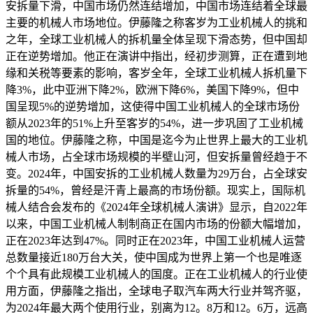
安拆量下滑，中国市场仍然连结增加，中国市场连结着全球最
主要的机械人市场地位。伊藤隆之称客岁为工业机械人的挑和
之年，全球工业机械人的拆机量全体呈现下滑态势，但中国却
正在逆势增加。他正在演讲中指出，经初步测算，正在遭到地
缘和关税等要素的影响，客岁全年，全球工业机械人拆机量下
降3%，此中亚洲下降2%，欧洲下降6%，美国下降9%，但中
国呈现5%的逆势增加，这使得中国工业机械人的全球市场份
额从2023年的51%上升至客岁的54%，进一步巩固了工业机械
国的地位。伊藤隆之称，中国是迄今为止世界上最大的工业机
械人市场，占全球市场规模的半壁山河，但安拆量曾经趋于不
变。2024年，中国安拆的工业机械人数量为29万台，占全球安
拆量的54%，曾经是汗青上最高的市场份额。现实上，国际机
械人结合会发布的《2024年全球机械人演讲》显示，自2022年
以来，中国工业机械人制制商正在国内市场的份额大幅增加，
正在2023年达到47%。同时正在2023年，中国工业机械人运营
总数量接近180万台大关，使中国成为世界上第一个也是唯逐
个个具有此规模工业机械人的国度。正在工业机械人的行业使
用方面，伊藤隆之指出，全球电子取汽车两大行业并驾齐驱，
为2024年最大两个使用行业，别离为12。8万和12。6万，远高