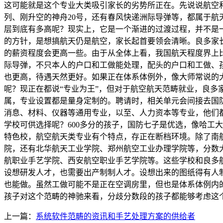
这可能就是这个专业大类吸引家长的劣势所正在。先说说航空
列、刚升空的神舟20号，还有春风快递洲际导弹等，都属于航
层到底有多高呢？现实上，它是一个渐进的过渡过程，并不是
的方针，是想搞航天仍是航空，家长起首要领会清晰。良多家
的薪资程度会更高一些。由于从全体上看，我国航天程度界上
际导弹，不只本人的户口和工做能处理，配头的户口和工做、
也更高，待遇天然更好。如果正在体系体例外，像大师常说的
呢？现正在都说“专业为王”，但对于航空航天范畴就业，良
属，专业设置都是量身定制的。聘请时，相关单元会间接去国
消息、材料、仪器等通用专业，以至、人力资本等专业，他们
学校可供选择呢？600多分的孩子，国防七子是优选，像哈工大、
特色校，航空航天类专业有个特点，存正在断档环境。除了南航
院，还有北华航天工业学院、郑州航空工业办理学院等，分数大要正
航职业手艺学院、西安航空职业手艺学院等。这些学校和良多
设想研发人才，也需要出产制制人才。设想出来的图纸得有人
也能做。虽然工做可能不是正在空调房里，但也是体系体例内
孩子对这个范畴的神驰来看，分歧分数段的孩子都能够考虑这
上一篇：
系统软件范畴的资讯和手艺处理方案的供给者