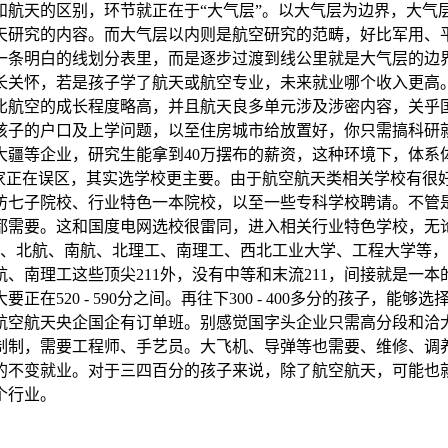
和航天的区别，环节就正在于“大气层”。以大气层为边界，大气
天研究的内容。而大气层以内则是航空研究的范畴，好比军用、平
一条明白的线划分表里，而是逐步过渡到线公里就是大气层的边
长关怀，若是孩子学了航天或航空专业，未来就业哪个收入更高
比航空的成长程度略高，并且航天良多单元涉及涉密内容，关乎
孩子的户口及上学问题，以至住房城市给放置好，你只需搞科研
大疆等企业，研究生能拿到40万摆布的薪资，这种环境下，体系
多家正在误区，其实选学校更主要。由于航空航天类相关学校有很
防七子院校、行业特色一本院校，以至一些专科学校聘请。不管
都需要。这和国度电网选校很雷同，进入相关行业特色学校，无
北航、南航、北理工、南理工、西北工业大学、工程大学等，根基是
、南理工这些顶尖211外，没有中等和末流211，间接就是一
在520 - 590分之间。再往下300 - 400多分的孩子，
航空航天央企国企有订单班。别感觉国字头企业只需高分段和洽
制制，需要工程师、手艺员。大飞机、导弹等也需要、维修、调
的不变就业。对于三四百分的孩子来说，除了航空航天，可能也
个行业。