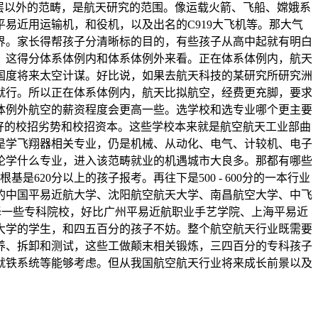
层以外的范畴，是航天研究的范围。像运载火箭、飞船、嫦娥系
易近用运输机，和役机，以及出名的C919大飞机等。那大气
界。家长得帮孩子分清晰标的目的，有些孩子从高中起就有明白
。这得分体系体例内和体系体例外来看。正在体系体例内，航天
国度将来太空计谋。好比说，如果去航天科技的某研究所研究洲
就行。所以正在体系体例内，航天比拟航空，经费更充脚，要求
体例外航空的薪资程度会更高一些。选学校和选专业哪个更主要
好的校招劣势和校招资本。这些学校本来就是航空航天工业部曲
是学飞翔器相关专业，仍是机械、从动化、电气、计较机、电子
论学什么专业，进入该范畴就业的机遇城市大良多。那都有哪些
620分以上的孩子报考。再往下是500 - 600分的一本行业
本的中国平易近航大学、沈阳航空航天大学、南昌航空大学、中飞
能够选择一些专科院校，好比广州平易近航职业手艺学院、上海平易近
大学的学生，和四五百分的孩子不妨。整个航空航天行业既需要
养、拆卸和测试，这些工做颠末相关锻炼，三四百分的专科孩子
就铁系统等能够考虑。但从我国航空航天行业将来成长前景以及