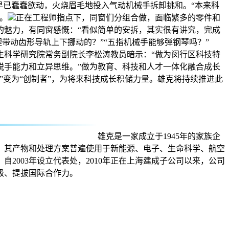
早已蠢蠢欲动，火烧眉毛地投入气动机械手拆卸挑和。“本来科
。
正在工程师指点下，同窗们分组合做，面临繁多的零件和
的魅力，有同窗感慨：“看似简单的安拆，其实很有讲究，完成
带动齿形导轨上下挪动的？”“五指机械手能够弹钢琴吗？”
生科学研究院常务副院长李松涛教员暗示：“做为闵行区科技特
脱手能力和立异思维。”做为教育、科技和人才一体化融合成长
变为“创制者”，为将来科技成长积储力量。雄克将持续推进此
雄克是一家成立于1945年的家族企
工。其产物和处理方案普遍使用于新能源、电子、生命科学、航空
2003年设立代表处，2010年正在上海建成子公司以来，公司
升级、提拔国际合作力。