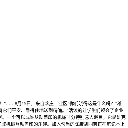
……8月15日，来自莘庄工业区“你们晓得这是什么吗？”雄
将它们平安、靠得住地送到精确。”活泼的让学生们领会了企业
景。一个可以或许从动盖印的机械非分特别惹人瞩目，它是雄克
了取机械互动盖印的乐趣。加入勾当的陈康凯同窗正在笔记本上