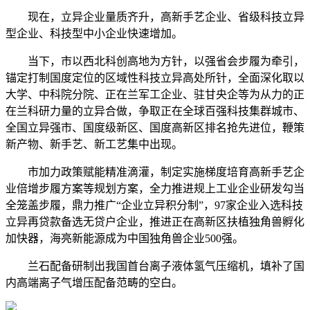
现在，立异企业量质齐升，高新手艺企业、省级科技立异
型企业、科技型中小企业快速增加。
当下，市以西北科创高地为方针，以强省会步履为牵引，
锚定打制国度定位的区域性科技立异高处所针，全面深化取以
大学、中科院分院、正在兰军工企业、驻甘央企等为从力的正
在兰科研力量的立异合做，争取正在全球百强科技集群城市、
全国立异强市、国度级新区、国度高新区排名抢先进位，鞭策
新产物、新手艺、新工艺集中出现。
市加力政策赋能精准滴灌，制定实施梯度培育高新手艺企
业倍增步履方案等规划方案，全力推进规上工业企业研发勾当
全笼盖步履，鼎力推广“企业立异积分制”，97家企业入选科技
立异再贷款备选无贷户企业，推进正在高新区扶植独角兽孵化
加快器，海亮新能源成为中国独角兽企业500强。
兰石配备研制出我国首台离子液体氢气压缩机，填补了国
内高端离子气增压配备范畴的空白。