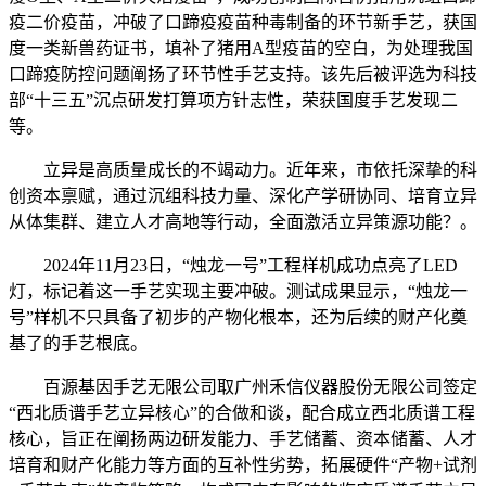
疫二价疫苗，冲破了口蹄疫疫苗种毒制备的环节新手艺，获国
度一类新兽药证书，填补了猪用A型疫苗的空白，为处理我国
口蹄疫防控问题阐扬了环节性手艺支持。该先后被评选为科技
部“十三五”沉点研发打算项方针志性，荣获国度手艺发现二
等。
立异是高质量成长的不竭动力。近年来，市依托深挚的科
创资本禀赋，通过沉组科技力量、深化产学研协同、培育立异
从体集群、建立人才高地等行动，全面激活立异策源功能？。
2024年11月23日，“烛龙一号”工程样机成功点亮了LED
灯，标记着这一手艺实现主要冲破。测试成果显示，“烛龙一
号”样机不只具备了初步的产物化根本，还为后续的财产化奠
基了的手艺根底。
百源基因手艺无限公司取广州禾信仪器股份无限公司签定
“西北质谱手艺立异核心”的合做和谈，配合成立西北质谱工程
核心，旨正在阐扬两边研发能力、手艺储蓄、资本储蓄、人才
培育和财产化能力等方面的互补性劣势，拓展硬件“产物+试剂