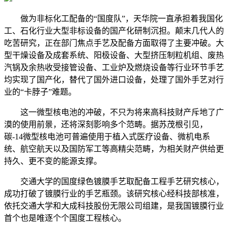
做为非标化工配备的“国度队”，天华院一直承担着我国化
工、石化行业大型非标设备的国产化研制沉担。颠末几代人的
吃苦研究，正在部门焦点手艺及配备方面取得了主要冲破。大
型干燥设备及成套系统、阳极设备、大型挤压制粒机组、废热
汽锅及余热收受接管设备、工业炉及燃烧设备等行业环节手艺
均实现了国产化，替代了国外进口设备，处理了国外手艺对行
业的“卡脖子”难题。
这一微型核电池的冲破，不只为将来高科技财产斥地了广
漠的使用前景，还将深刻影响多个范畴。据苏茂根引见，
碳-14微型核电池可普遍使用于植入式医疗设备、微机电系
统、航空航天以及国防军工等高精尖范畴，为相关财产供给更
持久、更不变的能源支撑。
交通大学的国度绿色镀膜手艺取配备工程手艺研究核心，
成功打破了镀膜行业的手艺瓶颈。该研究核心经科技部核准，
依托交通大学和大成科技股份无限公司组建，是我国镀膜行业
首个也是唯逐个个国度工程核心。