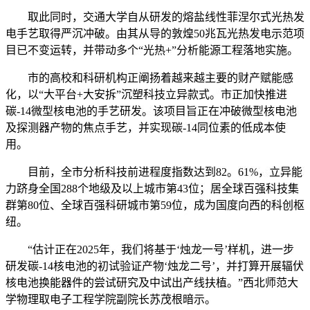
取此同时，交通大学自从研发的熔盐线性菲涅尔式光热发
电手艺取得严沉冲破。由其从导的敦煌50兆瓦光热发电示范项
目已不变运转，并带动多个“光热+”分析能源工程落地实施。
市的高校和科研机构正阐扬着越来越主要的财产赋能感
化，以“大平台+大安拆”沉塑科技立异款式。市正加快推进
碳-14微型核电池的手艺研发。该项目旨正在冲破微型核电池
及探测器产物的焦点手艺，并实现碳-14同位素的低成本使
用。
目前，全市分析科技前进程度指数达到82。61%，立异能
力跻身全国288个地级及以上城市第43位；居全球百强科技集
群第80位、全球百强科研城市第59位，成为国度向西的科创枢
纽。
“估计正在2025年，我们将基于‘烛龙一号’样机，进一步
研发碳-14核电池的初试验证产物‘烛龙二号’，并打算开展辐伏
核电池换能器件的尝试研究及中试出产线扶植。”西北师范大
学物理取电子工程学院副院长苏茂根暗示。