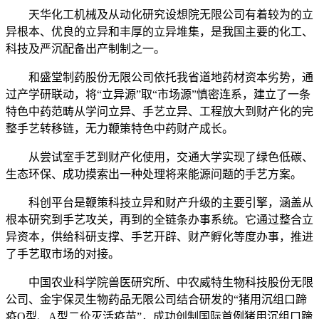
天华化工机械及从动化研究设想院无限公司有着较为的立
异根本、优良的立异和丰厚的立异堆集，是我国主要的化工、
科技及严沉配备出产制制之一。
和盛堂制药股份无限公司依托我省道地药材资本劣势，通
过产学研联动，将“立异源”取“市场源”慎密连系，建立了一条
特色中药范畴从学问立异、手艺立异、工程放大到财产化的完
整手艺转移链，无力鞭策特色中药财产成长。
从尝试室手艺到财产化使用，交通大学实现了绿色低碳、
生态环保、成功摸索出一种处理将来能源问题的手艺方案。
科创平台是鞭策科技立异和财产升级的主要引擎，涵盖从
根本研究到手艺攻关，再到的全链条办事系统。它通过整合立
异资本，供给科研支撑、手艺开辟、财产孵化等度办事，推进
了手艺取市场的对接。
中国农业科学院兽医研究所、中农威特生物科技股份无限
公司、金宇保灵生物药品无限公司结合研发的“猪用沉组口蹄
疫O型、A型二价灭活疫苗”，成功创制国际首例猪用沉组口蹄