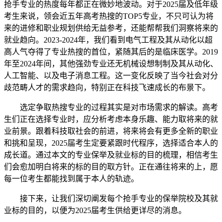
抢手专业的热度每年都正在微妙地波动。对于2025届及低年级
考生来说，领会近五年高考热搜的TOP5专业，不只可认为将
来的进修和职业规划供给无益参考，还能帮帮我们洞察将来的
就业趋向。2023-2024年，我们看到电气工程及其从动化以超
高人气夺得了专业热搜的首位，紧随其后的是临床医学。2019
年至2024年间，其他强劲专业还无机械设想制制及其从动化、
人工智能、以及电子消息工程。这一变化反映了当今社会对分
歧范畴人才的需求趋向，特别正在科技飞速成长的布景下。
选定争取热搜专业的过程其实是对市场需求的解读。高考
生们正在选择专业时，应分析考虑本身乐趣、能力取将来的就
业前景。跟着科技取社会的前进，将来将会有更多全新的职业
和挑和呈现，2025届考生定要紧跟时代程序，选择适合本人的
成长道。通过本文的专业保举及就业标的目的梳理，相信考生
们会愈加明白将来的标的目的取方针。正在通往将来的上，愿
每一位考生都能找到属于本人的轨迹。
接下来，让我们深切阐发每个抢手专业的保举院校及其就
业标的目的，以便为2025届考生供给更详尽的消息。