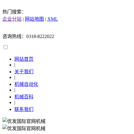
热门搜索：
企业分站
|
网站地图
|
XML
咨询热线：0318-8222022
网站首页
|
关于我们
|
机械自动化
|
机械百科
|
联系我们