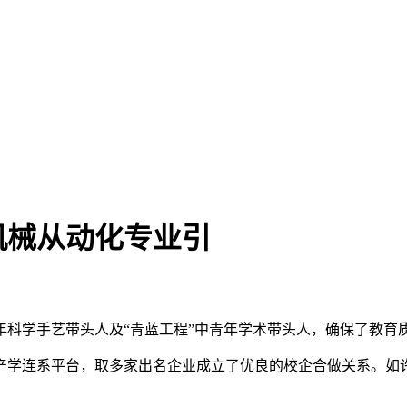
机械从动化专业引
学手艺带头人及“青蓝工程”中青年学术带头人，确保了教育
学连系平台，取多家出名企业成立了优良的校企合做关系。如许