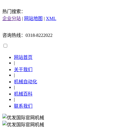
热门搜索：
企业分站
|
网站地图
|
XML
咨询热线：0318-8222022
网站首页
|
关于我们
|
机械自动化
|
机械百科
|
联系我们