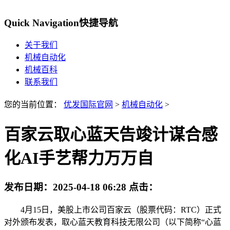
Quick Navigation
快捷导航
关于我们
机械自动化
机械百科
联系我们
您的当前位置：
优发国际官网
>
机械自动化
>
百家云取心蓝天告竣计谋合感
化AI手艺帮力万万自
发布日期：
2025-04-18 06:28
点击：
4月15日，美股上市公司百家云（股票代码：RTC）正式
对外颁布发表，取心蓝天教育科技无限公司（以下简称“心蓝