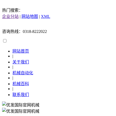
热门搜索：
企业分站
|
网站地图
|
XML
咨询热线：0318-8222022
网站首页
|
关于我们
|
机械自动化
|
机械百科
|
联系我们